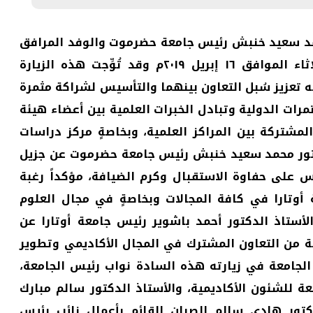
 محمد سعيد خنبش رئيس جامعة حضرموت والوفد المرافق
له بزيارة إلى جامعة أوتارا الماليزية يوم أمس الثلاثاء الموافق ١٦ إبريل ٢٠١٩م وقد تُوِّجت هذه الزيارة
ه تعزيز سُبل التعاون بينهما والتأسيس لشراكة مثمرة
رات الدولية وتبادل الخبرات العلمية بين أعضاء هيئة
لمشتركة بين المراكز العلمية، وبخاصةٍ مركز دراسات
دكتور محمد سعيد خنبش رئيس جامعة حضرموت عن جزيل
يس على حفاوة الاستقبال وكرم الضيافة، مؤكداً رغبة
 أوتارا في كافة المجالات وبخاصةٍ في مجال العلوم
الأستاذ الدكتور أحمد باشوير رئيس جامعة أوتارا عن
عة من التعاون المشترك في المجال الأكاديمي وتطوير
الجامعة في زيارته هذه السادة نواب رئيس الجامعة،
معة للشئون الأكاديمية، والأستاذ الدكتور سالم مبارك
كتور هادي سالم الصبان القائم بأعمال نائب رئيس