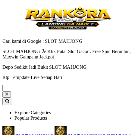
Cari kami di Google : SLOT MAHJONG
SLOT MAHJONG 🎯 Klik Putar Slot Gacor : Free Spin Beruntun,
Maxwin Gampang Jackpot
Depo Sedikit Jadi Bukit SLOT MAHJONG
Rtp Terupdate Live Setiap Hari
Explore Categories
Popular Products