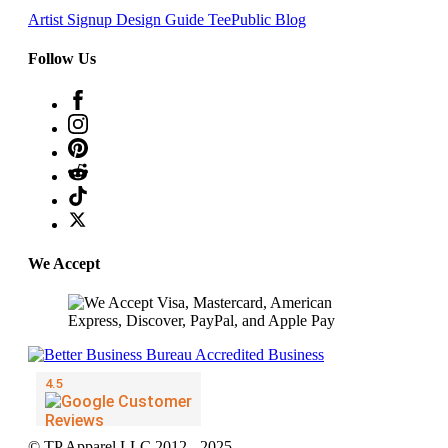
Artist Signup
Design Guide
TeePublic Blog
Follow Us
We Accept
© TP Apparel LLC 2012 - 2025