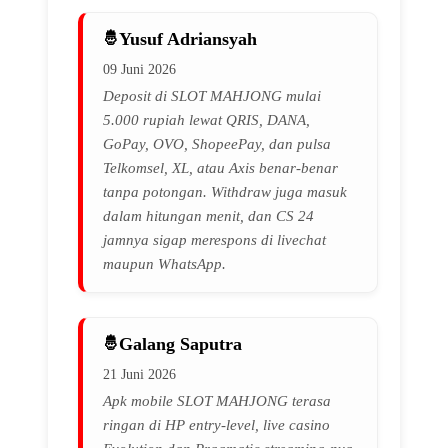
Yusuf Adriansyah
09 Juni 2026
Deposit di SLOT MAHJONG mulai
5.000 rupiah lewat QRIS, DANA,
GoPay, OVO, ShopeePay, dan pulsa
Telkomsel, XL, atau Axis benar-benar
tanpa potongan. Withdraw juga masuk
dalam hitungan menit, dan CS 24
jamnya sigap merespons di livechat
maupun WhatsApp.
Galang Saputra
21 Juni 2026
Apk mobile SLOT MAHJONG terasa
ringan di HP entry-level, live casino