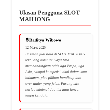
Ulasan Pengguna SLOT
MAHJONG
Raditya Wibowo
12 Maret 2026
Pasaran judi bola di SLOT MAHJONG
terbilang komplet. Saya bisa
membandingkan odds liga Eropa, liga
Asia, sampai kompetisi lokal dalam satu
halaman, plus pilihan handicap dan
over under yang jelas. Pasang mix
parlay minimal dua tim juga lancar
tanpa kendala.