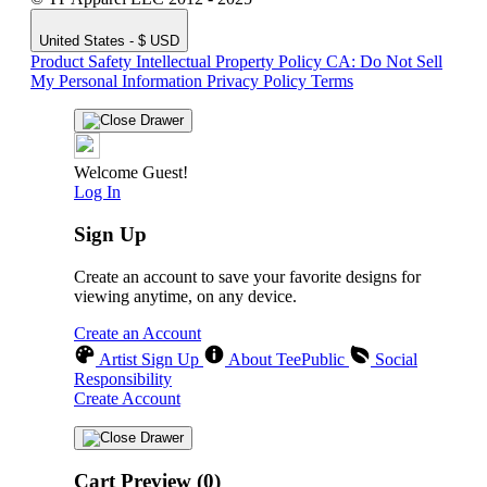
United States - $ USD
Product Safety
Intellectual Property Policy
CA: Do Not Sell
My Personal Information
Privacy Policy
Terms
Welcome Guest!
Log In
Sign Up
Create an account to save your favorite designs for
viewing anytime, on any device.
Create an Account
Artist Sign Up
About TeePublic
Social
Responsibility
Create Account
Cart Preview (0)