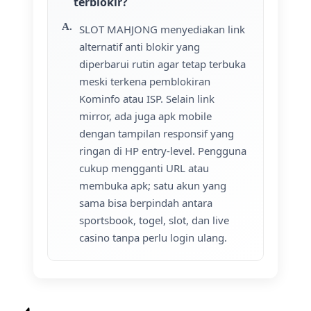
terblokir?
SLOT MAHJONG menyediakan link
alternatif anti blokir yang
diperbarui rutin agar tetap terbuka
meski terkena pemblokiran
Kominfo atau ISP. Selain link
mirror, ada juga apk mobile
dengan tampilan responsif yang
ringan di HP entry-level. Pengguna
cukup mengganti URL atau
membuka apk; satu akun yang
sama bisa berpindah antara
sportsbook, togel, slot, dan live
casino tanpa perlu login ulang.