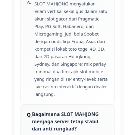
SLOT MAHJONG menyatukan
enam vertikal sekaligus dalam satu
akun: slot gacor dari Pragmatic
Play, PG Soft, Habanero, dan
Microgaming; judi bola Sbobet
dengan odds liga Eropa, Asia, dan
kompetisi lokal; toto togel 4D, 3D,
dan 2D pasaran Hongkong,
Sydney, dan Singapore; mix parlay
minimal dua tim; apk slot mobile
yang ringan di HP entry-level; serta
live casino interaktif dengan dealer
langsung.
Bagaimana SLOT MAHJONG
menjaga server tetap stabil
dan anti rungkad?