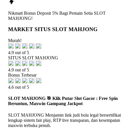
Nikmati
Bonus Deposit 5%
Bagi Pemain Setia
SLOT
MAHJONG!
MARKET SITUS SLOT MAHJONG
Murah!
4.9 out of 5
SITUS SLOT MAHJONG
4.9 out of 5
Bonus Terbesar
4.6 out of 5
SLOT MAHJONG 🎯 Klik Putar Slot Gacor : Free Spin
Beruntun, Maxwin Gampang Jackpot
SLOT MAHJONG Menjamin link judi bola legal bersertifikat
lengkap sistem fair play, RTP live transparan, dan kesempatan
maxwin terbuka penuh.