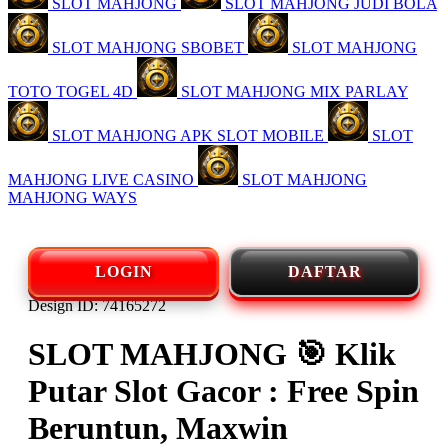
SLOT MAHJONG
SLOT MAHJONG JUDI BOLA
SLOT MAHJONG SBOBET
SLOT MAHJONG
TOTO TOGEL 4D
SLOT MAHJONG MIX PARLAY
SLOT MAHJONG APK SLOT MOBILE
SLOT
MAHJONG LIVE CASINO
SLOT MAHJONG
MAHJONG WAYS
LOGIN
DAFTAR
Design ID: 74165272
SLOT MAHJONG 🎯 Klik
Putar Slot Gacor : Free Spin
Beruntun, Maxwin