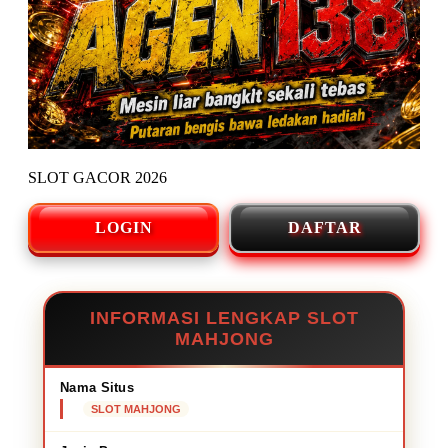
SLOT GACOR 2026
LOGIN
DAFTAR
INFORMASI LENGKAP SLOT
MAHJONG
Nama Situs
SLOT MAHJONG