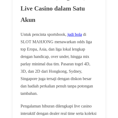
Live Casino dalam Satu
Akun
Untuk pencinta sportsbook,
judi bola
di
SLOT MAHJONG menawarkan odds liga
top Eropa, Asia, dan liga lokal lengkap
dengan handicap, over under, hingga mix
parlay minimal dua tim. Pasaran togel 4D,
3D, dan 2D dari Hongkong, Sydney,
Singapore juga tersaji dengan diskon besar
dan hadiah perkalian penuh tanpa potongan
tambahan.
Pengalaman hiburan dilengkapi live casino
interaktif dengan dealer real time serta koleksi