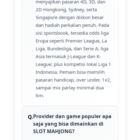
menyajikan pasaran 4D, 3D, dan
2D Hongkong, Sydney, serta
Singapore dengan diskon besar
dan hadiah perkalian penuh. Pada
sisi sportsbook, tersedia odds liga
Eropa seperti Premier League, La
Liga, Bundesliga, dan Serie A; liga
Asia termasuk J-League dan K-
League; plus kompetisi lokal Liga 1
Indonesia. Pemain bisa memilih
pasaran handicap, over under, 1x2,
sampai mix parlay minimal dua
tim.
Provider dan game populer apa
saja yang bisa dimainkan di
SLOT MAHJONG?