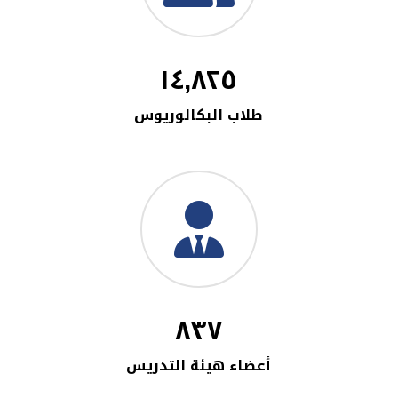
١٤,٨٢٥
طلاب البكالوريوس
٨٣٧
أعضاء هيئة التدريس