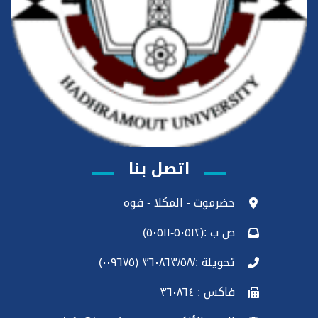
اتصل بنا
حضرموت - المكلا - فوه
ص ب :(٥٠٥١٢-٥٠٥١١)
تحويلة :٣٦٠٨٦٣/٥/٧ (٠٠٩٦٧٥)
فاكس : ٣٦٠٨٦٤