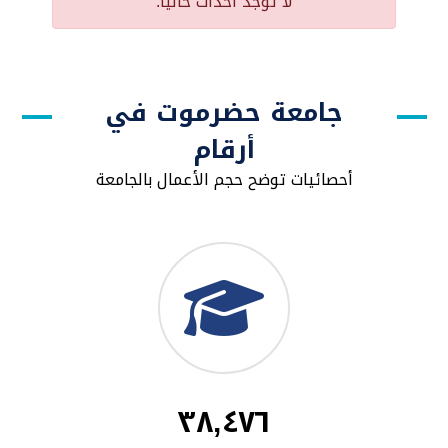
لا توجد أحداث حاليا.
جامعة حضرموت في
أرقام
أحصائيات توضح حجم الأعمال بالجامعة
٣٨,٤٧٦