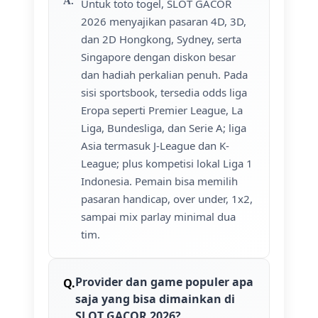
Untuk toto togel, SLOT GACOR
2026 menyajikan pasaran 4D, 3D,
dan 2D Hongkong, Sydney, serta
Singapore dengan diskon besar
dan hadiah perkalian penuh. Pada
sisi sportsbook, tersedia odds liga
Eropa seperti Premier League, La
Liga, Bundesliga, dan Serie A; liga
Asia termasuk J-League dan K-
League; plus kompetisi lokal Liga 1
Indonesia. Pemain bisa memilih
pasaran handicap, over under, 1x2,
sampai mix parlay minimal dua
tim.
Provider dan game populer apa
saja yang bisa dimainkan di
SLOT GACOR 2026?