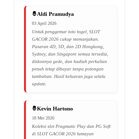
Aldi Pramudya
03 April 2026
Untuk penggemar toto togel, SLOT
GACOR 2026 cukup memanjakan.
Pasaran 4D, 3D, dan 2D Hongkong,
Sydney, dan Singapore semua tersedia,
diskonnya gede, dan hadiah perkalian
penuh tetap dibayar tanpa potongan
tambahan. Hasil keluaran juga selalu
update.
Kevin Hartono
18 Mei 2026
Koleksi slot Pragmatic Play dan PG Soft
di SLOT GACOR 2026 lumayan