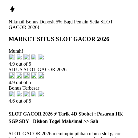
Nikmati
Bonus Deposit 5%
Bagi Pemain Setia
SLOT
GACOR 2026!
MARKET SITUS SLOT GACOR 2026
Murah!
4.9 out of 5
SITUS SLOT GACOR 2026
4.9 out of 5
Bonus Terbesar
4.6 out of 5
SLOT GACOR 2026 ⚡ Tarik 4D Sbobet : Pasaran HK
SGP SDY - Diskon Togel Maksimal >> Sah
SLOT GACOR 2026 memimpin pilihan utama slot gacor