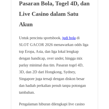
Pasaran Bola, Togel 4D, dan
Live Casino dalam Satu
Akun
Untuk pencinta sportsbook,
judi bola
di
SLOT GACOR 2026 menawarkan odds liga
top Eropa, Asia, dan liga lokal lengkap
dengan handicap, over under, hingga mix
parlay minimal dua tim. Pasaran togel 4D,
3D, dan 2D dari Hongkong, Sydney,
Singapore juga tersaji dengan diskon besar
dan hadiah perkalian penuh tanpa potongan
tambahan.
Pengalaman hiburan dilengkapi live casino