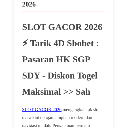
2026
SLOT GACOR 2026
⚡ Tarik 4D Sbobet :
Pasaran HK SGP
SDY - Diskon Togel
Maksimal >> Sah
SLOT GACOR 2026
mengangkat apk slot
masa kini dengan tampilan modern dan
navigasi mudah. Pengalaman bermain