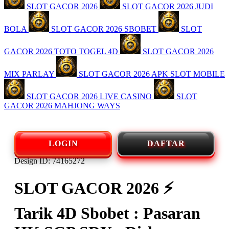
SLOT GACOR 2026
SLOT GACOR 2026 JUDI
BOLA
SLOT GACOR 2026 SBOBET
SLOT
GACOR 2026 TOTO TOGEL 4D
SLOT GACOR 2026
MIX PARLAY
SLOT GACOR 2026 APK SLOT MOBILE
SLOT GACOR 2026 LIVE CASINO
SLOT
GACOR 2026 MAHJONG WAYS
LOGIN
DAFTAR
Design ID: 74165272
SLOT GACOR 2026 ⚡
Tarik 4D Sbobet : Pasaran