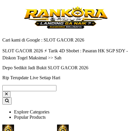
Cari kami di Google : SLOT GACOR 2026
SLOT GACOR 2026 ⚡ Tarik 4D Sbobet : Pasaran HK SGP SDY -
Diskon Togel Maksimal >> Sah
Depo Sedikit Jadi Bukit SLOT GACOR 2026
Rtp Terupdate Live Setiap Hari
Explore Categories
Popular Products