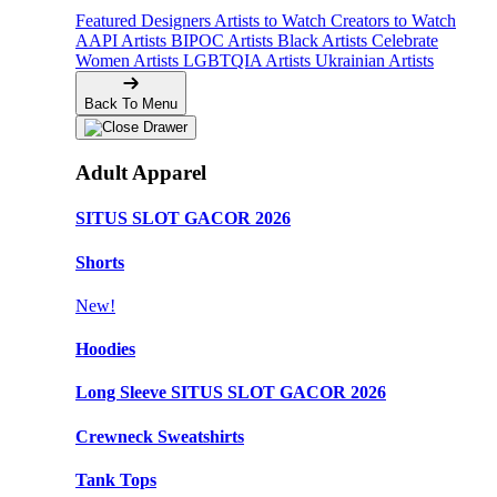
Featured Designers
Artists to Watch
Creators to Watch
AAPI Artists
BIPOC Artists
Black Artists
Celebrate
Women Artists
LGBTQIA Artists
Ukrainian Artists
Back To Menu
Adult Apparel
SITUS SLOT GACOR 2026
Shorts
New!
Hoodies
Long Sleeve SITUS SLOT GACOR 2026
Crewneck Sweatshirts
Tank Tops