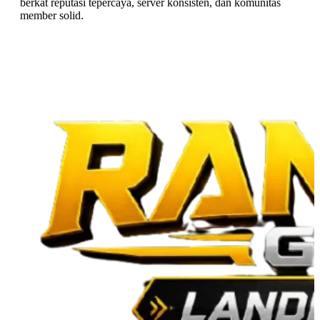
berkat reputasi tepercaya, server konsisten, dan komunitas
member solid.