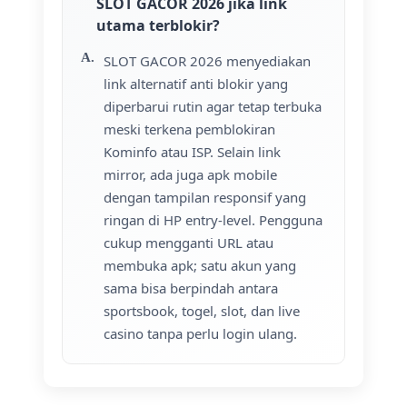
SLOT GACOR 2026 jika link
utama terblokir?
SLOT GACOR 2026 menyediakan
link alternatif anti blokir yang
diperbarui rutin agar tetap terbuka
meski terkena pemblokiran
Kominfo atau ISP. Selain link
mirror, ada juga apk mobile
dengan tampilan responsif yang
ringan di HP entry-level. Pengguna
cukup mengganti URL atau
membuka apk; satu akun yang
sama bisa berpindah antara
sportsbook, togel, slot, dan live
casino tanpa perlu login ulang.