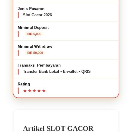
Jenis Pasaran
Slot Gacor 2026
Minimal Deposit
IDR 5,000
Minimal Withdraw
IDR 50,000
Transaksi Pembayaran
Transfer Bank Lokal • E-wallet • QRIS
Rating
Artikel SLOT GACOR