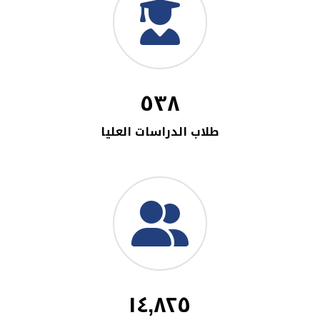
٥٣٨
طلاب الدراسات العليا
١٤,٨٢٥