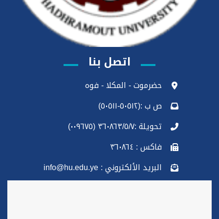
اتصل بنا
حضرموت - المكلا - فوه
ص ب :(٥٠٥١٢-٥٠٥١١)
تحويلة :٣٦٠٨٦٣/٥/٧ (٠٠٩٦٧٥)
فاكس : ٣٦٠٨٦٤
البريد الألكتروني : info@hu.edu.ye