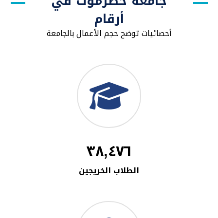
جامعة حضرموت في
أرقام
أحصائيات توضح حجم الأعمال بالجامعة
٣٨,٤٧٦
الطلاب الخريجين