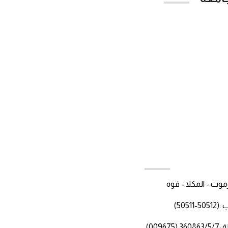
Google Pla
اتصل بنا
ت - المكلا - فوه
-50511)
3 (009675)