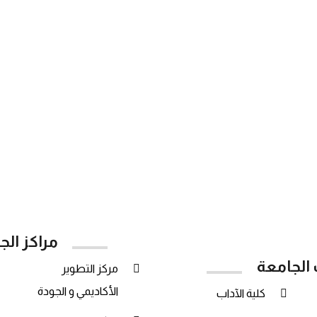
538
14825
837
أعضاء هيئة
طلاب
طلاب الدراسات
التدريس
البكالوريوس
العليا
مراكز الج
 الجامعة
مركز التطوير
الأكاديمي و الجودة
كلية الآداب