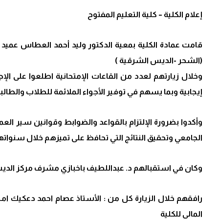
إعلام الكلية – كلية التعليم المفتوح
قامت عمادة الكلية بمعية الدكتور وليد أحمد العطاس عميد ال
(الشحر -الديس الشرقية )
وخلال زيارتهم لعدد من القاعات الإمتحانية اطلعوا على الإج
إيجابية وبما يسهم في توفير الأجواء الملائمة للطلاب والطالبات
وأكدوا بضرورة الإلتزام بالقواعد والضوابط وقوانين سير العم
الجامعي وتحقيق النتائج التي تحافظ على تميزهم خلال سنواتهم 
وكان في استقبالهم د. عبداللطيف باخبازي مشرف مركز الدي
رافقهم خلال الزيارة كل من : الأستاذ عصام احمد دعكيك ام
المالي للكلية