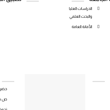
الدراسات العليا
App Store
y
والبحث العلمي
الأمانة العامة
حضرمو
ص ب :(50512
تحويلة :60863/5/7