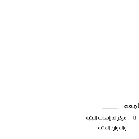
38476
الطلاب الخريجين
امعة
مركز الدراسات البيئية
والموارد المائية