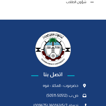
شؤون الطلاب
اتصل بنا
حضرموت - المكلا - فوه
ص ب :(50512-50511)
تحويلة :360863/5/7 (009675)