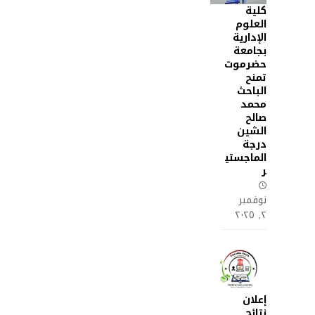
كلية
العلوم
الإدارية
بجامعة
حضرموت
تمنح
الباحث
محمد
صالح
الشين
درجة
الماجستي
ر
نوفمبر
٢, ٢٠٢٥
إعلان
نتائج