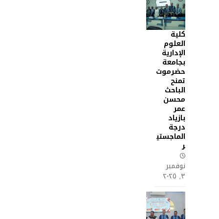
كلية
العلوم
الإدارية
بجامعة
حضرموت
تمنح
الباحث
محسن
عمر
بازياد
درجة
الماجستي
ر
نوفمبر
٣, ٢٠٢٥