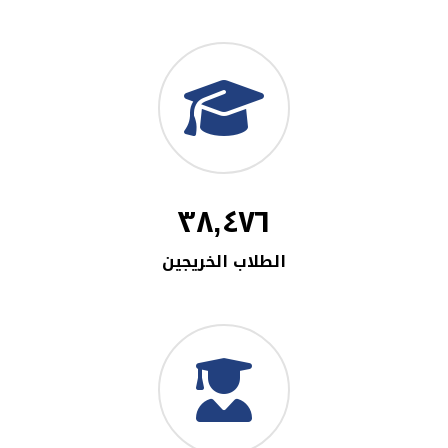
٣٨,٤٧٦
الطلاب الخريجين