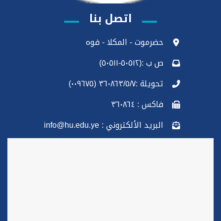
اتصل بنا
حضرموت - المكلا - فوه
ص ب :(٥٠٥١٢-٥٠٥١١)
تحويلة :٣٦٠٨٦٣/٥/٧ (٠٠٩٦٧٥)
فاكس : ٣٦٠٨٦٤
البريد الألكتروني : info@hu.edu.ye