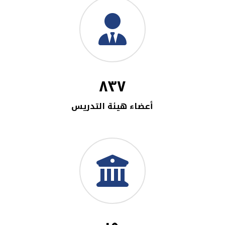
٨٣٧
أعضاء هيئة التدريس