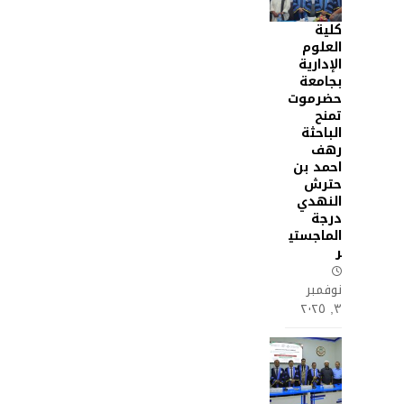
كلية
العلوم
الإدارية
بجامعة
حضرموت
تمنح
الباحثة
رهف
احمد بن
حترش
النهدي
درجة
الماجستي
ر
نوفمبر
٣, ٢٠٢٥