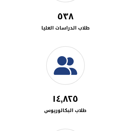
٥٣٨
طلاب الدراسات العليا
١٤,٨٢٥
طلاب البكالوريوس