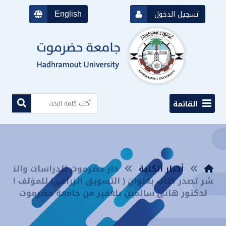
English
تسجيل الدخول
القائمة
أخبار الكلية
دار حضرموت للدراسات والن
شر تصدر كتاب بعنوان ( التسويق الزراعي) للمؤلف ا
لدكتور هاني سالمين بلعفير من جامعة حضرموت