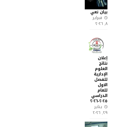
بيان نعي
فبراير
٨, ٢٠٢٦
إعلان
نتائج
العلوم
الإدارية
للفصل
الاول
للعام
الدراسي
٢٠٢٥-٢٠٢٦
يناير
٢٩, ٢٠٢٦