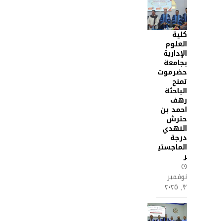
كلية
العلوم
الإدارية
بجامعة
حضرموت
تمنح
الباحثة
رهف
احمد بن
حترش
النهدي
درجة
الماجستي
ر
نوفمبر
٣, ٢٠٢٥