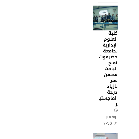
كلية
العلوم
الإدارية
بجامعة
حضرموت
تمنح
الباحث
محسن
عمر
بازياد
درجة
الماجستي
ر
نوفمبر
٣, ٢٠٢٥