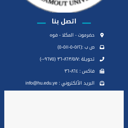
اتصل بنا
حضرموت - المكلا - فوه
ص ب :(٥٠٥١٢-٥٠٥١١)
تحويلة :٣٦٠٨٦٣/٥/٧ (٠٠٩٦٧٥)
فاكس : ٣٦٠٨٦٤
البريد الألكتروني : info@hu.edu.ye