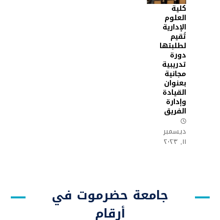
كلية
العلوم
الإدارية
تُقيم
لطلبتها
دورة
تدريبية
مجانية
بعنوان
القيادة
وإدارة
الفريق
ديسمبر
١١, ٢٠٢٣
جامعة حضرموت في
أرقام