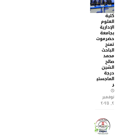
كلية
العلوم
الإدارية
بجامعة
حضرموت
تمنح
الباحث
محمد
صالح
الشين
درجة
الماجستي
ر
نوفمبر
٢, ٢٠٢٥