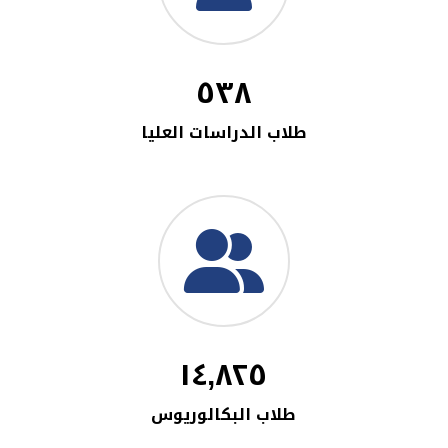
٥٣٨
طلاب الدراسات العليا
١٤,٨٢٥
طلاب البكالوريوس