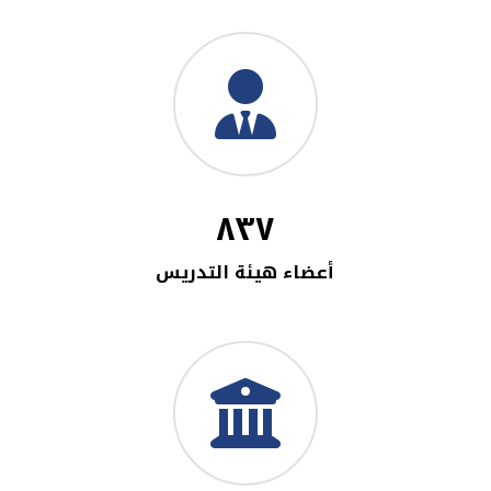
٨٣٧
أعضاء هيئة التدريس