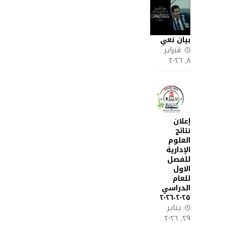
بيان نعي
فبراير
٨, ٢٠٢٦
إعلان
نتائج
العلوم
الإدارية
للفصل
الاول
للعام
الدراسي
٢٠٢٥-٢٠٢٦
يناير
٢٩, ٢٠٢٦