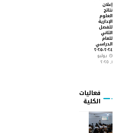
إعلان
نتائج
العلوم
الإدارية
للفصل
الثاني
للعام
الدراسي
٢٠٢٤-٢٠٢٥
يوليو
١, ٢٠٢٥
فعاليات
الكلية