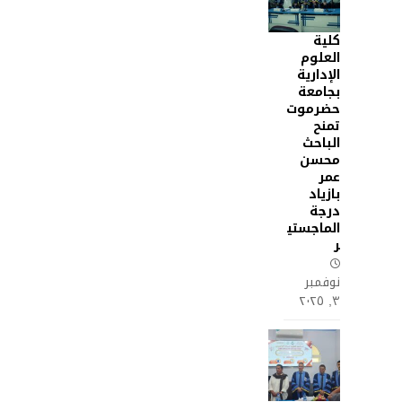
كلية
العلوم
الإدارية
بجامعة
حضرموت
تمنح
الباحث
محسن
عمر
بازياد
درجة
الماجستي
ر
نوفمبر
٣, ٢٠٢٥