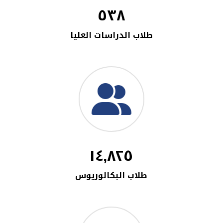
٥٣٨
طلاب الدراسات العليا
١٤,٨٢٥
طلاب البكالوريوس