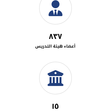
٨٣٧
أعضاء هيئة التدريس
١٥