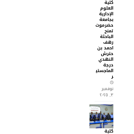
كلية
العلوم
الإدارية
بجامعة
حضرموت
تمنح
الباحثة
رهف
احمد بن
حترش
النهدي
درجة
الماجستي
ر
نوفمبر
٣, ٢٠٢٥
كلية