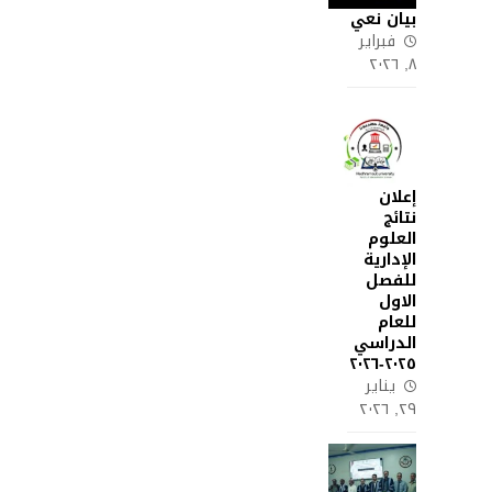
بيان نعي
فبراير
٨, ٢٠٢٦
إعلان
نتائج
العلوم
الإدارية
للفصل
الاول
للعام
الدراسي
٢٠٢٥-٢٠٢٦
يناير
٢٩, ٢٠٢٦