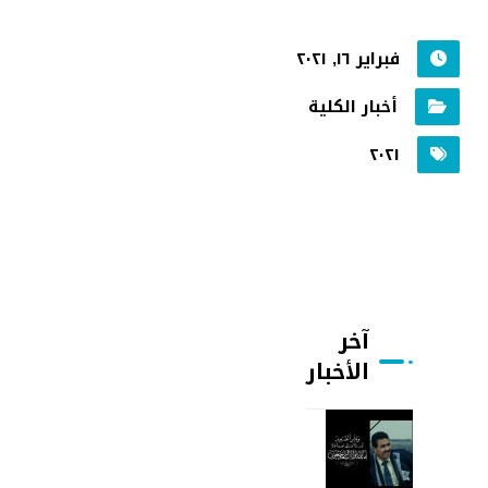
فبراير ١٦, ٢٠٢١
أخبار الكلية
٢٠٢١
آخر
الأخبار