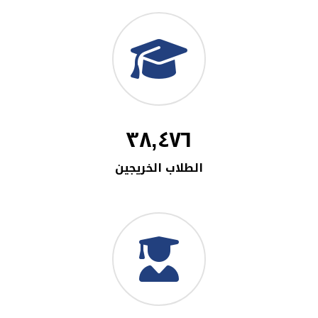
٣٨,٤٧٦
الطلاب الخريجين