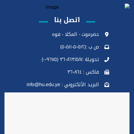
اتصل بنا
حضرموت - المكلا - فوه
ص ب :(٥٠٥١٢-٥٠٥١١)
تحويلة :٣٦٠٨٦٣/٥/٧ (٠٠٩٦٧٥)
فاكس : ٣٦٠٨٦٤
البريد الألكتروني : info@hu.edu.ye