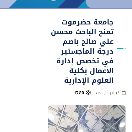
جامعة حضرموت
تمنح الباحث محسن
علي صالح باصم
درجة الماجستير
في تخصص إدارة
الأعمال بكلية
العلوم الإدارية
١٢٤٥
فبراير ١٦, ٢٠٢١