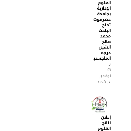
العلوم
الإدارية
بجامعة
حضرموت
تمنح
الباحث
محمد
صالح
الشين
درجة
الماجستي
ر
نوفمبر
٢, ٢٠٢٥
إعلان
نتائج
العلوم