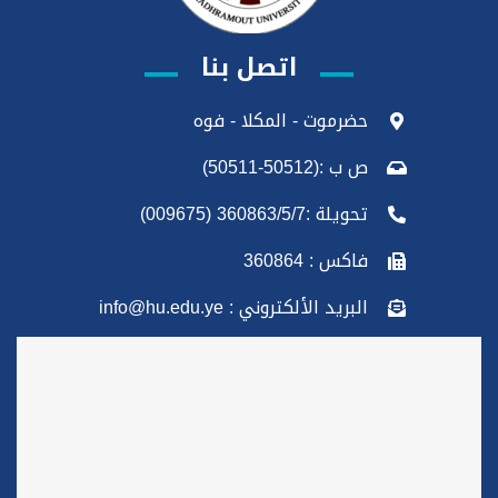
اتصل بنا
حضرموت - المكلا - فوه
ص ب :(50512-50511)
تحويلة :360863/5/7 (009675)
فاكس : 360864
البريد الألكتروني : info@hu.edu.ye