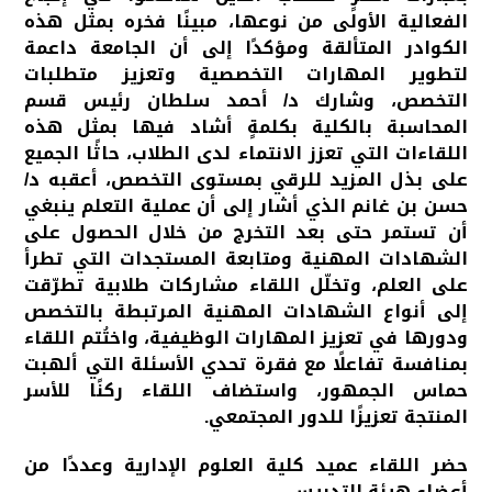
الفعالية الأولى من نوعها، مبينًا فخره بمثل هذه
الكوادر المتألقة ومؤكدًا إلى أن الجامعة داعمة
لتطوير المهارات التخصصية وتعزيز متطلبات
التخصص، وشارك د/ أحمد سلطان رئيس قسم
المحاسبة بالكلية بكلمةٍ أشاد فيها بمثل هذه
اللقاءات التي تعزز الانتماء لدى الطلاب، حاثًا الجميع
على بذل المزيد للرقي بمستوى التخصص، أعقبه د/
حسن بن غانم الذي أشار إلى أن عملية التعلم ينبغي
أن تستمر حتى بعد التخرج من خلال الحصول على
الشهادات المهنية ومتابعة المستجدات التي تطرأ
على العلم، وتخلّل اللقاء مشاركات طلابية تطرّقت
إلى أنواع الشهادات المهنية المرتبطة بالتخصص
ودورها في تعزيز المهارات الوظيفية، واختُتم اللقاء
بمنافسة تفاعلًا مع فقرة تحدي الأسئلة التي ألهبت
حماس الجمهور، واستضاف اللقاء ركنًا للأسر
المنتجة تعزيزًا للدور المجتمعي.
حضر اللقاء عميد كلية العلوم الإدارية وعددًا من
أعضاء هيئة التدريس