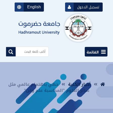
English
تسجيل الدخول
القائمة
أخبار الكلية
حظي باهتمام عالمي مثل
سائر العلوم "المحاسبة علم وفن"