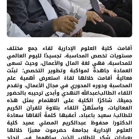
أقامت كلية العلوم الإدارية لقاء جمع مختلف
مستويات تخصص المحاسبة، تجسيدًا لليوم العالمي
للمحاسبة، فهي لغة المال والأعمال، وحيث تسعى
العمادة جاهدةً لمواكبة وتطوير التخصص؛ تبنّت
فعاليةً أقامت خلالها لقاءً استعرض أهمية علم
المحاسبة ودوره المحوري في مجال الأعمال، وتقدم
اللقاء الطالب/عبدالله النهدي وأبدى ترحيبه بالحضور
جميعًا، شاكرًا الكلية على الاهتمام بمثل هذه
الفعاليات، واستُهلّ اللقاء بتلاوة للقرآن الكريم
للطالب/ سعيد باعباد، أعقبها كلمةً ألقاها سعادة
الدكتور/ محفوظ عبدالكريم المصلي عميد كلية
العلوم الإدارية بجامعة حضرموت معبرًا خلالها
بعبارات شكرٍ للطلاب الذين ساهموا في إنجاح