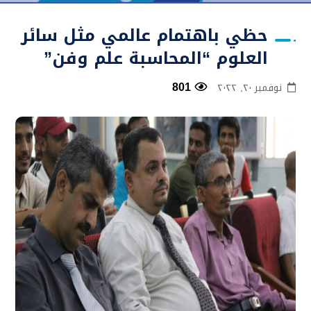
حظي باهتمام عالمي مثل سائر
العلوم “المحاسبة علم وفن”
801
نوفمبر ٢٠, ٢٠٢٢