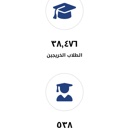
٣٨,٤٧٦
الطلاب الخريجين
٥٣٨