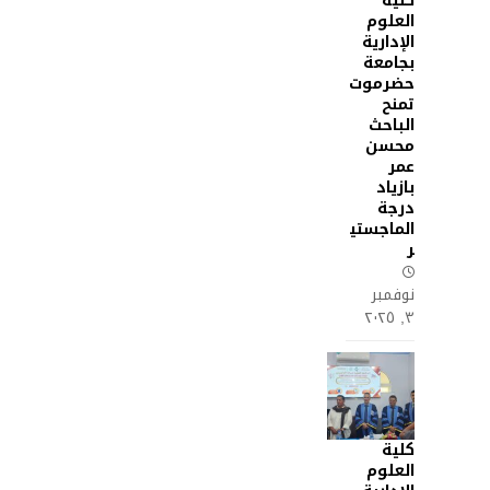
كلية
العلوم
الإدارية
بجامعة
حضرموت
تمنح
الباحث
محسن
عمر
بازياد
درجة
الماجستي
ر
نوفمبر
٣, ٢٠٢٥
كلية
العلوم