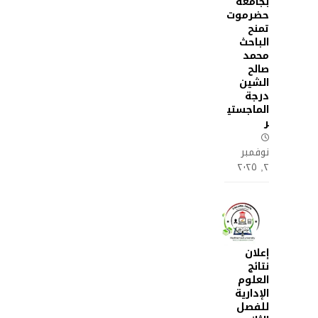
بجامعة
حضرموت
تمنح
الباحث
محمد
صالح
الشين
درجة
الماجستي
ر
نوفمبر
٢, ٢٠٢٥
إعلان
نتائج
العلوم
الإدارية
للفصل