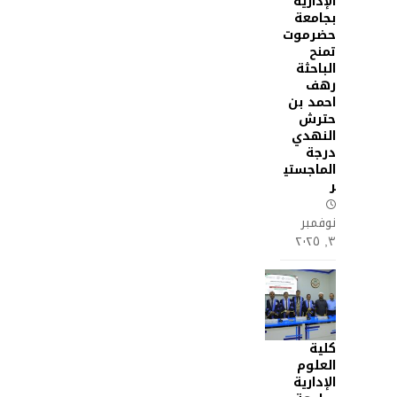
الإدارية
بجامعة
حضرموت
تمنح
الباحثة
رهف
احمد بن
حترش
النهدي
درجة
الماجستي
ر
نوفمبر
٣, ٢٠٢٥
كلية
العلوم
الإدارية