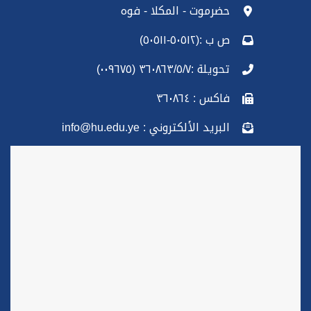
حضرموت - المكلا - فوه
ص ب :(٥٠٥١٢-٥٠٥١١)
تحويلة :٣٦٠٨٦٣/٥/٧ (٠٠٩٦٧٥)
فاكس : ٣٦٠٨٦٤
البريد الألكتروني : info@hu.edu.ye