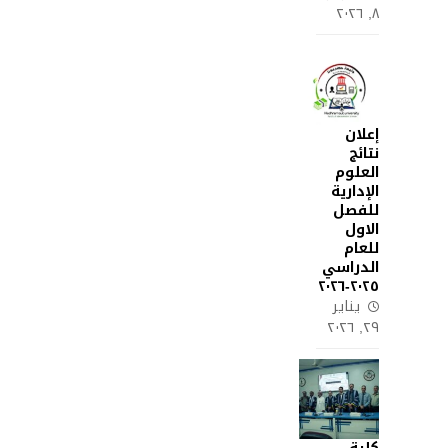
٨, ٢٠٢٦
إعلان
نتائج
العلوم
الإدارية
للفصل
الاول
للعام
الدراسي
٢٠٢٥-٢٠٢٦
يناير
٢٩, ٢٠٢٦