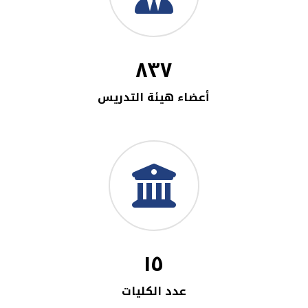
٨٣٧
أعضاء هيئة التدريس
١٥
عدد الكليات