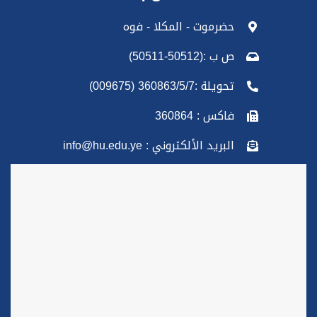
حضرموت - المكلا - فوه
ص ب :(50512-50511)
تحويلة :360863/5/7 (009675)
فاكس : 360864
البريد الألكتروني : info@hu.edu.ye