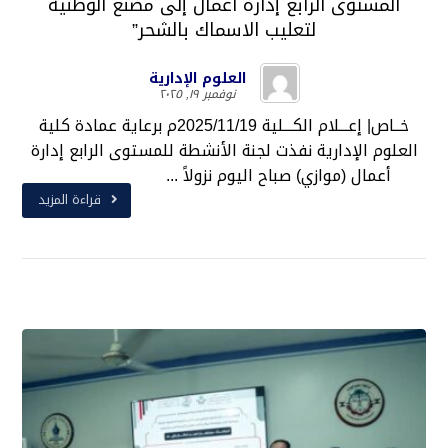
المستوى الرابع إدارة اعمال إلى مصنع الوطنية
لتعليب الاسماك بالشحر”
العلوم الإدارية
نوفمبر ١٩, ٢٠٢٥
خــاص| إعـــلام الكـــلية 2025/11/19م برعاية عمادة كلية
العلوم الإدارية نفذت لجنة الأنشطة للمستوى الرابع إدارة
أعمال (موازي) صباح اليوم نزولاً ...
قراءة المزيد