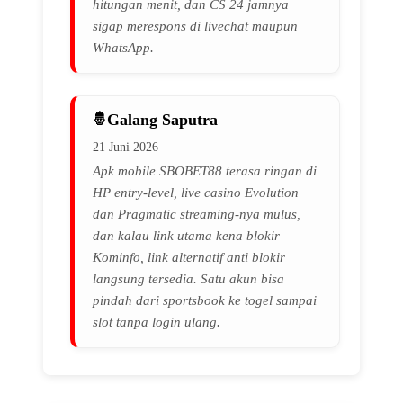
hitungan menit, dan CS 24 jamnya
sigap merespons di livechat maupun
WhatsApp.
Galang Saputra
21 Juni 2026
Apk mobile SBOBET88 terasa ringan di
HP entry-level, live casino Evolution
dan Pragmatic streaming-nya mulus,
dan kalau link utama kena blokir
Kominfo, link alternatif anti blokir
langsung tersedia. Satu akun bisa
pindah dari sportsbook ke togel sampai
slot tanpa login ulang.