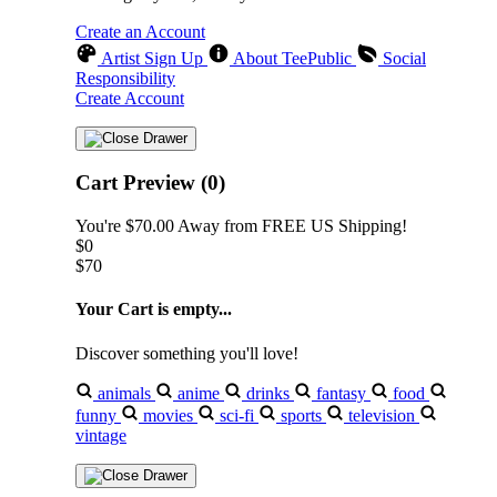
Create an Account
Artist Sign Up
About TeePublic
Social
Responsibility
Create Account
Cart Preview (0)
You're
$70.00
Away from
FREE US Shipping!
$0
$70
Your Cart is empty...
Discover something you'll love!
animals
anime
drinks
fantasy
food
funny
movies
sci-fi
sports
television
vintage