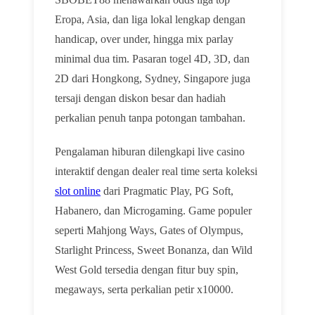
Eropa, Asia, dan liga lokal lengkap dengan
handicap, over under, hingga mix parlay
minimal dua tim. Pasaran togel 4D, 3D, dan
2D dari Hongkong, Sydney, Singapore juga
tersaji dengan diskon besar dan hadiah
perkalian penuh tanpa potongan tambahan.
Pengalaman hiburan dilengkapi live casino
interaktif dengan dealer real time serta koleksi
slot online
dari Pragmatic Play, PG Soft,
Habanero, dan Microgaming. Game populer
seperti Mahjong Ways, Gates of Olympus,
Starlight Princess, Sweet Bonanza, dan Wild
West Gold tersedia dengan fitur buy spin,
megaways, serta perkalian petir x10000.