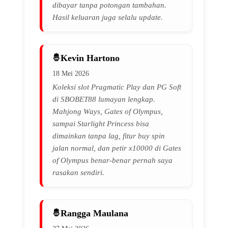
dibayar tanpa potongan tambahan.
Hasil keluaran juga selalu update.
Kevin Hartono
18 Mei 2026
Koleksi slot Pragmatic Play dan PG Soft
di SBOBET88 lumayan lengkap.
Mahjong Ways, Gates of Olympus,
sampai Starlight Princess bisa
dimainkan tanpa lag, fitur buy spin
jalan normal, dan petir x10000 di Gates
of Olympus benar-benar pernah saya
rasakan sendiri.
Rangga Maulana