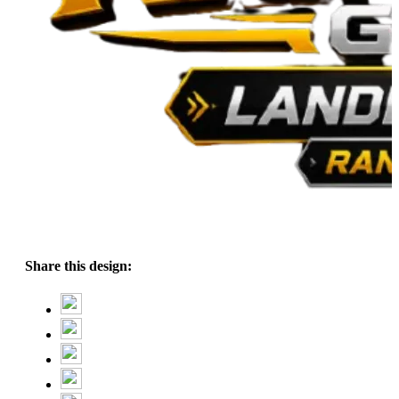
Share this design: