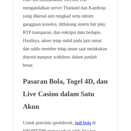
mengandalkan server Thailand dan Kamboja
yang dikenal anti rungkad serta minim
gangguan koneksi, didukung sistem fair play,
RTP transparan, dan enkripsi data berlapis.
Hasilnya, akses tetap stabil pada jam ramai
dan saldo member tetap aman saat melakukan
deposit maupun withdraw dalam jumlah
besar.
Pasaran Bola, Togel 4D, dan
Live Casino dalam Satu
Akun
Untuk pencinta sportsbook,
judi bola
di
SBOBET88 menawarkan odds liga top