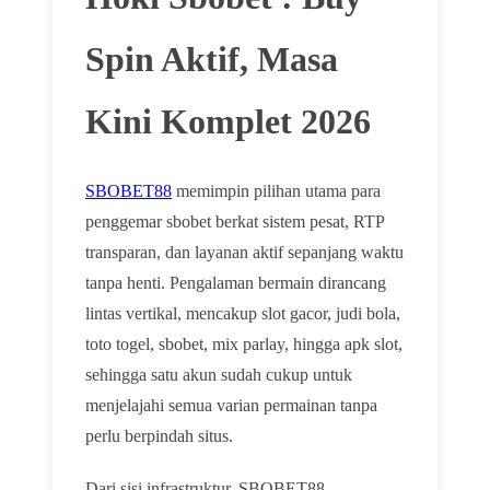
Spin Aktif, Masa
Kini Komplet 2026
SBOBET88
memimpin pilihan utama para
penggemar sbobet berkat sistem pesat, RTP
transparan, dan layanan aktif sepanjang waktu
tanpa henti. Pengalaman bermain dirancang
lintas vertikal, mencakup slot gacor, judi bola,
toto togel, sbobet, mix parlay, hingga apk slot,
sehingga satu akun sudah cukup untuk
menjelajahi semua varian permainan tanpa
perlu berpindah situs.
Dari sisi infrastruktur, SBOBET88