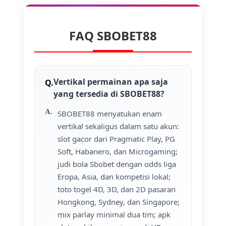
FAQ SBOBET88
Vertikal permainan apa saja
yang tersedia di SBOBET88?
SBOBET88 menyatukan enam
vertikal sekaligus dalam satu akun:
slot gacor dari Pragmatic Play, PG
Soft, Habanero, dan Microgaming;
judi bola Sbobet dengan odds liga
Eropa, Asia, dan kompetisi lokal;
toto togel 4D, 3D, dan 2D pasaran
Hongkong, Sydney, dan Singapore;
mix parlay minimal dua tim; apk