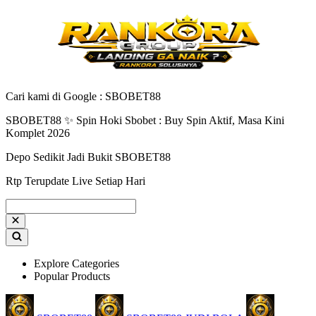
Cari kami di Google : SBOBET88
SBOBET88 ✨ Spin Hoki Sbobet : Buy Spin Aktif, Masa Kini
Komplet 2026
Depo Sedikit Jadi Bukit SBOBET88
Rtp Terupdate Live Setiap Hari
Explore Categories
Popular Products