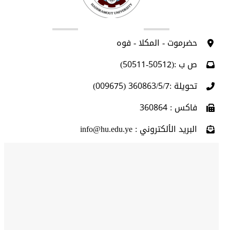
اتصل بنا
حضرموت - المكلا - فوه
ص ب :(50512-50511)
تحويلة :360863/5/7 (009675)
فاكس : 360864
البريد الألكتروني : info@hu.edu.ye