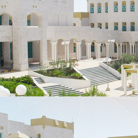
ت
لدوليين