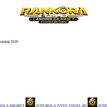
karang 2026
BOLA SBOBET
JUDI BOLA TOTO TOGEL 4D
JUDI