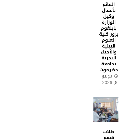
القائم
بأعمال
وكيل
الوزارة
بابلغوم
يزور كلية
العلوم
البيئية
والأحياء
البحرية
بجامعة
حضرموت
يوليو
8, 2026
طلاب
قسم