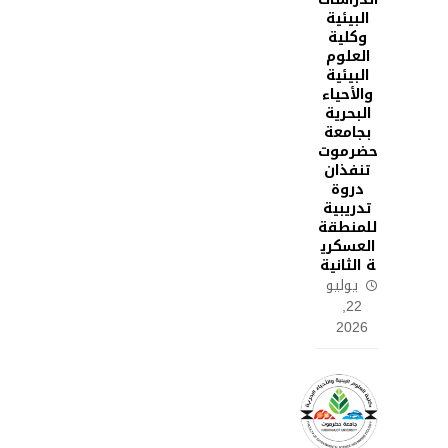
البيئية
وكلية
العلوم
البيئية
والأحياء
البحرية
بجامعة
حضرموت
تنفذان
دروة
تدريبية
للمنطقة
العسكري
ة الثانية
يوليو
22,
2026