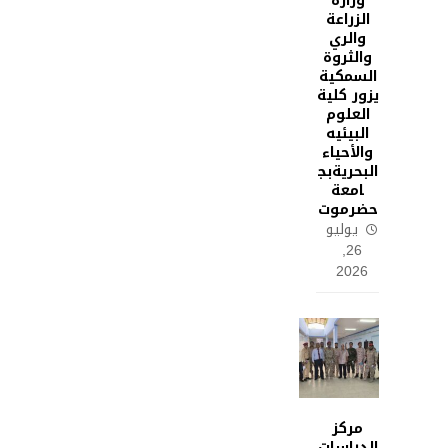
وزارة
الزراعة
والري
والثروة
السمكية
يزور كلية
العلوم
البيئيه
والأحياء
البحريةبج
امعة
حضرموت
يوليو
26,
2026
مركز
الدراسات