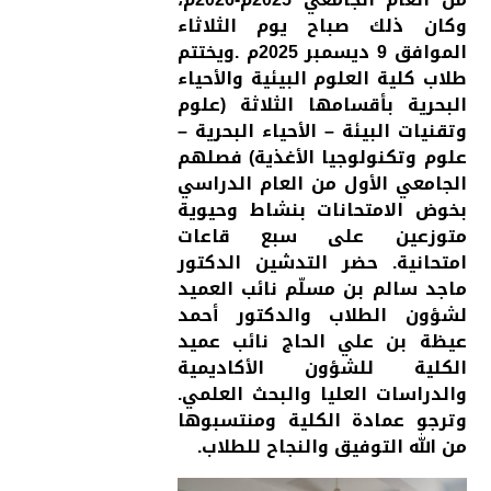
وكان ذلك صباح يوم الثلاثاء
الموافق 9 ديسمبر 2025م .ويختتم
طلاب كلية العلوم البيئية والأحياء
البحرية بأقسامها الثلاثة (علوم
وتقنيات البيئة – الأحياء البحرية –
علوم وتكنولوجيا الأغذية) فصلهم
الجامعي الأول من العام الدراسي
بخوض الامتحانات بنشاط وحيوية
متوزعين على سبع قاعات
امتحانية. حضر التدشين الدكتور
ماجد سالم بن مسلّم نائب العميد
لشؤون الطلاب والدكتور أحمد
عيظة بن علي الحاج نائب عميد
الكلية للشؤون الأكاديمية
والدراسات العليا والبحث العلمي.
وترجو عمادة الكلية ومنتسبوها
من الله التوفيق والنجاح للطلاب.