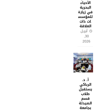
الأحياء
البحرية
في زيارة
للمؤسس
ات ذات
العلاقة
أبريل
30,
2026
أ. د.
الرباكي
يستقبل
طلاب
قسم
الصيدلة
بجامعة