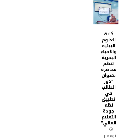
كلية
العلوم
البيئية
والأحياء
البحرية
تنظم
محاضرة
بعنوان
“دور
الطالب
في
تطبيق
نظم
جودة
التعليم
العالي”
نوفمبر