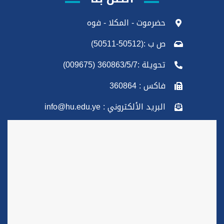
حضرموت - المكلا - فوه
ص ب :(50512-50511)
تحويلة :360863/5/7 (009675)
فاكس : 360864
البريد الألكتروني : info@hu.edu.ye