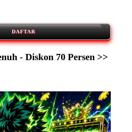
DAFTAR
nuh - Diskon 70 Persen >>