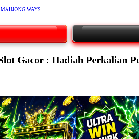
7 MAHJONG WAYS
ot Gacor : Hadiah Perkalian Pe