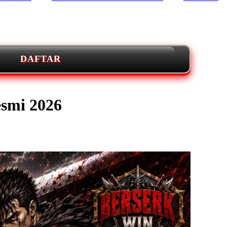
DAFTAR
smi 2026