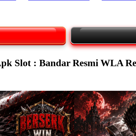
pk Slot : Bandar Resmi WLA Re