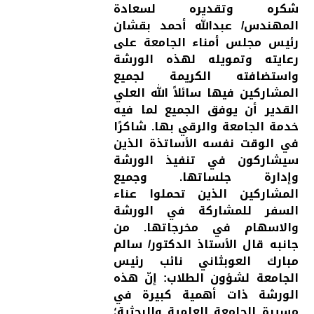
شكره وتقديره لسعادة
المهندس/ عبدالله أحمد بقشان
رئيس مجلس أمناء الجامعة على
رعايته وتمويله لهذه الورشة
واستضافته الكريمة لجميع
المشاركين فيها سائلاً الله العلي
القدير أن يوفق الجميع لما فيه
خدمة الجامعة والرقي بها. شاكرًا
في الوقت نفسه الأساتذة الذين
سيشاركون في تنفيذ الورشة
وإدارة جلساتها. وجميع
المشاركين الذين تحملوا عناء
السفر للمشاركة في الورشة
والاسهام في مخرجاتها. من
جانبه قال الأستاذ الدكتور/ سالم
مبارك العوبثاني نائب رئيس
الجامعة لشؤون الطلاب: إنّ هذه
الورشة ذات أهمية كبيرة في
مسيرة الجامعة العلمية والبحثية؛