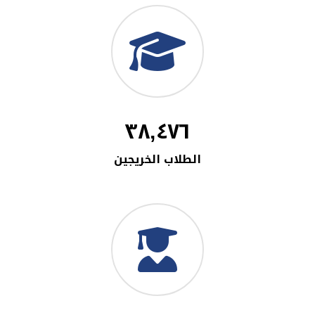
٣٨,٤٧٦
الطلاب الخريجين