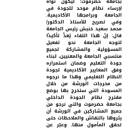
بجامعة حضرموت؛ ليكون نواةً
لإرساء نظام موحد للجودة في
الجامعة وبرامجها الأكاديمية.
وفي تصريح للأستاذ الدكتور/
محمد سعيد خنبش رئيس الجامعة
قال: إنّ هذا اللقاء يُعدُّ تأكيدًا
لتوجه الجامعة نحو تفعيل
المسؤولية والمشاركة لجميع
منتسبي الجامعة والمعنيين، لبناء
جودة التعليم وضمان استمراره
وفق المعايير الأكاديمية لجودة
النظام التعليمي وهذا ما نرجوه
من مخرجات الورشة من خلال
المسودة التي ستخرج بها بوضع
مقترح نظام الجودة الداخلي
بجامعة حضرموت والتي نرجو من
جميع المشاركين في الورشة أن
يثروها بالنقاش والملاحظات حتى
تحقق المأمول منها. وعبّر عن