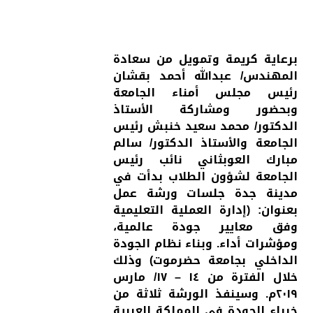
برعاية كريمة وتمويل من سعادة
المهندس/ عبدالله أحمد بقشان
رئيس مجلس أمناء الجامعة
وبحضور ومشاركة الأستاذ
الدكتور/ محمد سعيد خنبش رئيس
الجامعة والأستاذ الدكتور/ سالم
مبارك العوبثاني نائب رئيس
الجامعة لشؤون الطلاب بدأت في
مدينة جدة جلسات ورشة عمل
بعنوان: (إدارة العملية التعليمية
وفق معايير جودة عالمية،
ومؤشرات أداء. وبناء نظام الجودة
الداخلي بجامعة حضرموت) وذلك
خلال الفترة من ١٤ – ١٧/ مارس
٢٠١٩م. وسينفذ الورشة ثلاثة من
خبراء الجودة في المملكة العربية