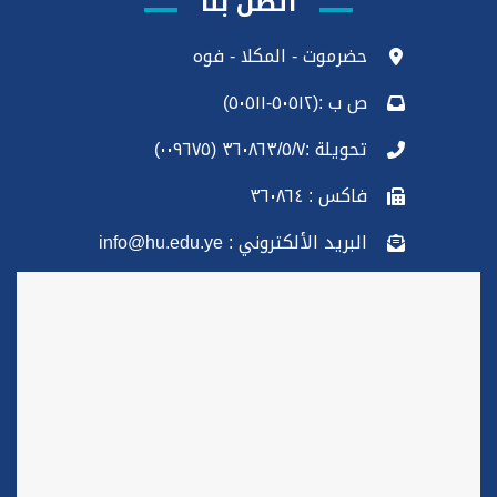
اتصل بنا
حضرموت - المكلا - فوه
ص ب :(٥٠٥١٢-٥٠٥١١)
تحويلة :٣٦٠٨٦٣/٥/٧ (٠٠٩٦٧٥)
فاكس : ٣٦٠٨٦٤
البريد الألكتروني : info@hu.edu.ye