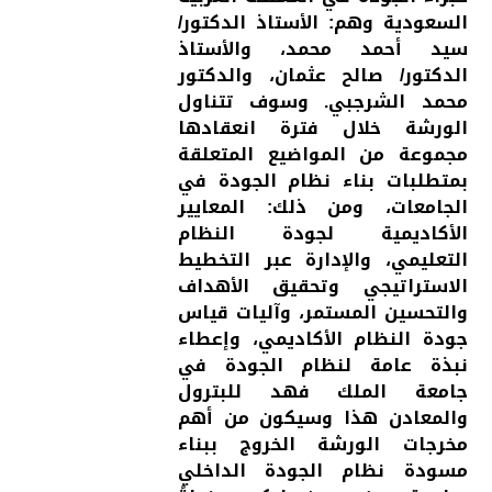
السعودية وهم: الأستاذ الدكتور/
سيد أحمد محمد، والأستاذ
الدكتور/ صالح عثمان، والدكتور
محمد الشرجبي. وسوف تتناول
الورشة خلال فترة انعقادها
مجموعة من المواضيع المتعلقة
بمتطلبات بناء نظام الجودة في
الجامعات، ومن ذلك: المعايير
الأكاديمية لجودة النظام
التعليمي، والإدارة عبر التخطيط
الاستراتيجي وتحقيق الأهداف
والتحسين المستمر، وآليات قياس
جودة النظام الأكاديمي، وإعطاء
نبذة عامة لنظام الجودة في
جامعة الملك فهد للبترول
والمعادن هذا وسيكون من أهم
مخرجات الورشة الخروج ببناء
مسودة نظام الجودة الداخلي