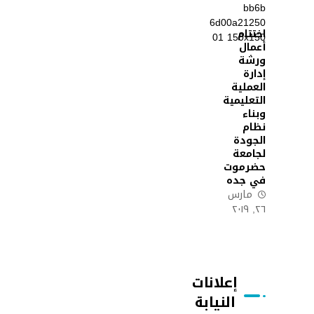
اختتام
أعمال
ورشة
إدارة
العملية
التعليمية
وبناء
نظام
الجودة
لجامعة
حضرموت
في جده
مارس
٢٦, ٢٠١٩
إعلانات
النيابة