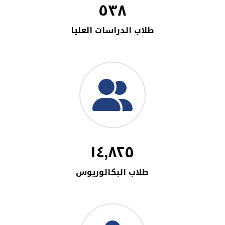
٥٣٨
طلاب الدراسات العليا
١٤,٨٢٥
طلاب البكالوريوس