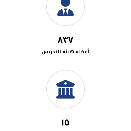
٨٣٧
أعضاء هيئة التدريس
١٥