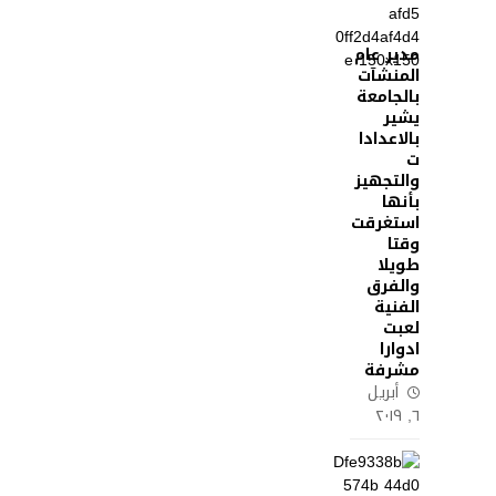
مدير عام
المنشآت
بالجامعة
يشير
بالاعدادا
ت
والتجهيز
بأنها
استغرقت
وقتا
طويلا
والفرق
الفنية
لعبت
ادوارا
مشرفة
أبريل
٦, ٢٠١٩