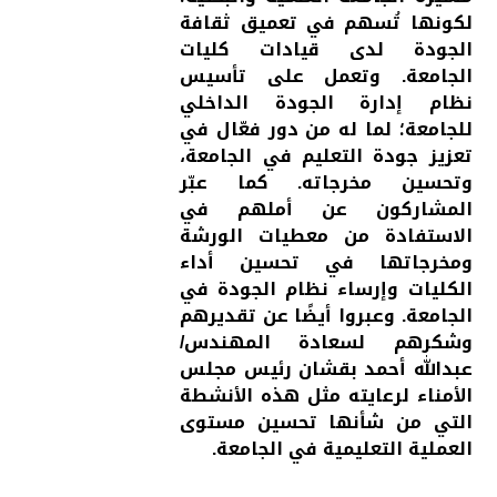
لكونها تُسهم في تعميق ثقافة
الجودة لدى قيادات كليات
الجامعة. وتعمل على تأسيس
نظام إدارة الجودة الداخلي
للجامعة؛ لما له من دور فعّال في
تعزيز جودة التعليم في الجامعة،
وتحسين مخرجاته. كما عبّر
المشاركون عن أملهم في
الاستفادة من معطيات الورشة
ومخرجاتها في تحسين أداء
الكليات وإرساء نظام الجودة في
الجامعة. وعبروا أيضًا عن تقديرهم
وشكرهم لسعادة المهندس/
عبدالله أحمد بقشان رئيس مجلس
الأمناء لرعايته مثل هذه الأنشطة
التي من شأنها تحسين مستوى
العملية التعليمية في الجامعة.