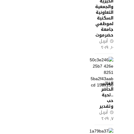
الخيرية
والجمعية
التعاونية
السكنية
لموظفي
جامعة
حضرموت
أبريل
١٠, ٢٠١٩
الغائب
الحاضر
..تحية
حب
وتقدير
أبريل
٧, ٢٠١٩