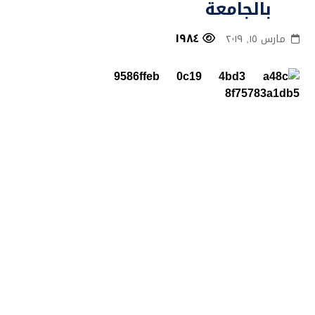
بالجامعة
١٩٨٤
مارس ١٥, ٢٠١٩