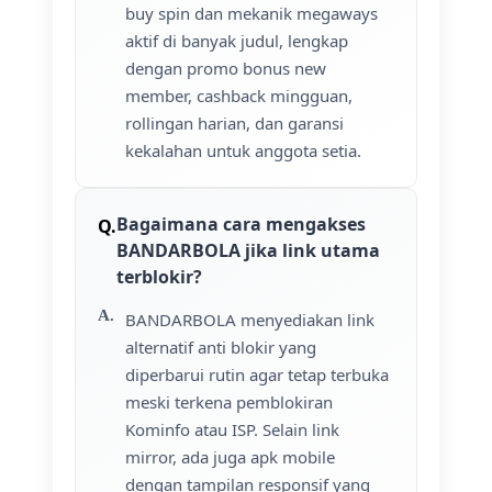
buy spin dan mekanik megaways
aktif di banyak judul, lengkap
dengan promo bonus new
member, cashback mingguan,
rollingan harian, dan garansi
kekalahan untuk anggota setia.
Bagaimana cara mengakses
BANDARBOLA jika link utama
terblokir?
BANDARBOLA menyediakan link
alternatif anti blokir yang
diperbarui rutin agar tetap terbuka
meski terkena pemblokiran
Kominfo atau ISP. Selain link
mirror, ada juga apk mobile
dengan tampilan responsif yang