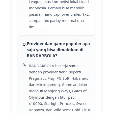
League; plus kompetisi lokal Liga 1
Indonesia. Pemain bisa memilih
pasaran handicap, over under, 1x2,
sampai mix parlay minimal dua
tim.
Provider dan game populer apa
saja yang bisa dimainkan di
BANDARBOLA?
BANDARBOLA bekerja sama
dengan provider tier-1 seperti
Pragmatic Play, PG Soft, Habanero,
dan Microgaming. Game andalan
meliputi Mahjong Ways, Gates of
Olympus dengan fitur petir
x10000, Starlight Princess, Sweet
Bonanza, dan Wild West Gold. Fitur