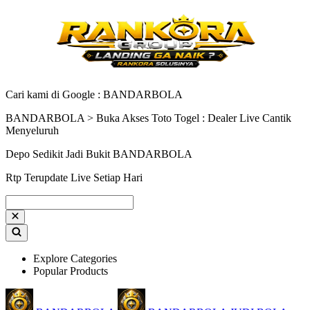
Cari kami di Google : BANDARBOLA
BANDARBOLA > Buka Akses Toto Togel : Dealer Live Cantik
Menyeluruh
Depo Sedikit Jadi Bukit BANDARBOLA
Rtp Terupdate Live Setiap Hari
Explore Categories
Popular Products