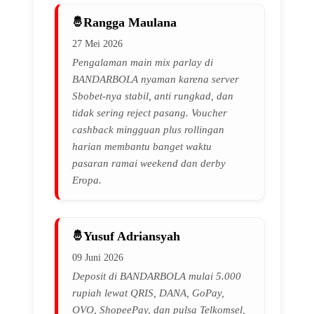
Rangga Maulana
27 Mei 2026
Pengalaman main mix parlay di
BANDARBOLA nyaman karena server
Sbobet-nya stabil, anti rungkad, dan
tidak sering reject pasang. Voucher
cashback mingguan plus rollingan
harian membantu banget waktu
pasaran ramai weekend dan derby
Eropa.
Yusuf Adriansyah
09 Juni 2026
Deposit di BANDARBOLA mulai 5.000
rupiah lewat QRIS, DANA, GoPay,
OVO, ShopeePay, dan pulsa Telkomsel,