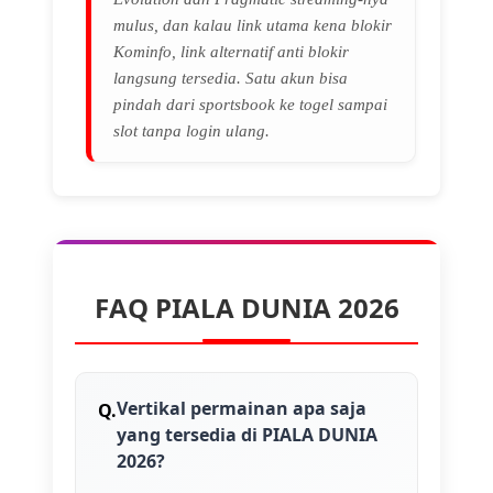
mulus, dan kalau link utama kena blokir
Kominfo, link alternatif anti blokir
langsung tersedia. Satu akun bisa
pindah dari sportsbook ke togel sampai
slot tanpa login ulang.
FAQ PIALA DUNIA 2026
Vertikal permainan apa saja
yang tersedia di PIALA DUNIA
2026?