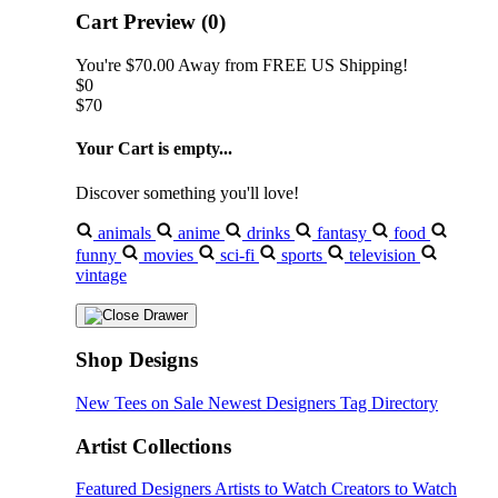
Cart Preview (0)
You're
$70.00
Away from
FREE US Shipping!
$0
$70
Your Cart is empty...
Discover something you'll love!
animals
anime
drinks
fantasy
food
funny
movies
sci-fi
sports
television
vintage
Shop Designs
New Tees on Sale
Newest Designers
Tag Directory
Artist Collections
Featured Designers
Artists to Watch
Creators to Watch