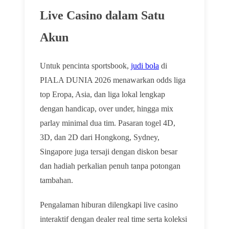
Live Casino dalam Satu
Akun
Untuk pencinta sportsbook,
judi bola
di
PIALA DUNIA 2026 menawarkan odds liga
top Eropa, Asia, dan liga lokal lengkap
dengan handicap, over under, hingga mix
parlay minimal dua tim. Pasaran togel 4D,
3D, dan 2D dari Hongkong, Sydney,
Singapore juga tersaji dengan diskon besar
dan hadiah perkalian penuh tanpa potongan
tambahan.
Pengalaman hiburan dilengkapi live casino
interaktif dengan dealer real time serta koleksi