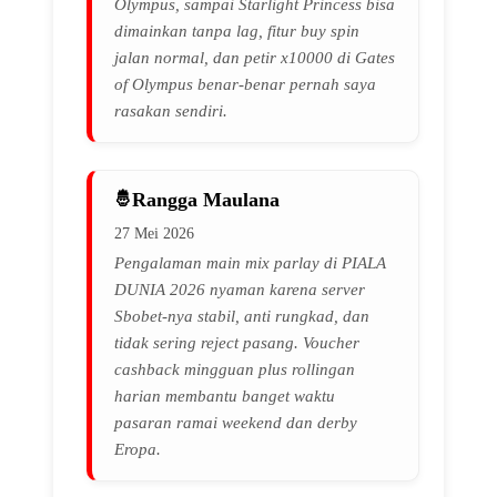
Olympus, sampai Starlight Princess bisa
dimainkan tanpa lag, fitur buy spin
jalan normal, dan petir x10000 di Gates
of Olympus benar-benar pernah saya
rasakan sendiri.
Rangga Maulana
27 Mei 2026
Pengalaman main mix parlay di PIALA
DUNIA 2026 nyaman karena server
Sbobet-nya stabil, anti rungkad, dan
tidak sering reject pasang. Voucher
cashback mingguan plus rollingan
harian membantu banget waktu
pasaran ramai weekend dan derby
Eropa.