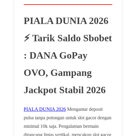
PIALA DUNIA 2026
⚡ Tarik Saldo Sbobet
: DANA GoPay
OVO, Gampang
Jackpot Stabil 2026
PIALA DUNIA 2026
Mengantar deposit
pulsa tanpa potongan untuk slot gacor dengan
minimal 10k saja. Pengalaman bermain
dirancang lintas vertikal, mencakup slot gacor,