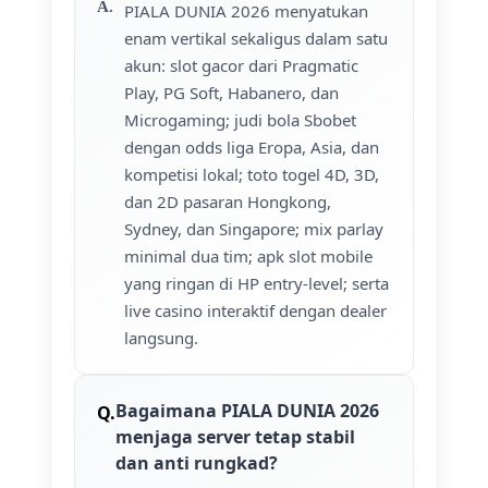
PIALA DUNIA 2026 menyatukan
enam vertikal sekaligus dalam satu
akun: slot gacor dari Pragmatic
Play, PG Soft, Habanero, dan
Microgaming; judi bola Sbobet
dengan odds liga Eropa, Asia, dan
kompetisi lokal; toto togel 4D, 3D,
dan 2D pasaran Hongkong,
Sydney, dan Singapore; mix parlay
minimal dua tim; apk slot mobile
yang ringan di HP entry-level; serta
live casino interaktif dengan dealer
langsung.
Bagaimana PIALA DUNIA 2026
menjaga server tetap stabil
dan anti rungkad?