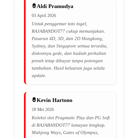
Aldi Pramudya
03 April 2026
Untuk penggemar toto togel,
RAJABANDOT77 cukup memanjakan.
Pasaran 4D, 3D, dan 2D Hongkong,
Sydney, dan Singapore semua tersedia,
diskonnya gede, dan hadiah perkalian
penuh tetap dibayar tanpa potongan
tambahan. Hasil keluaran juga selalu
update.
Kevin Hartono
18 Mei 2026
Koleksi slot Pragmatic Play dan PG Soft
di RAJABANDOT77 lumayan lengkap.
Mahjong Ways, Gates of Olympus,