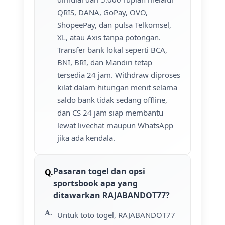
QRIS, DANA, GoPay, OVO,
ShopeePay, dan pulsa Telkomsel,
XL, atau Axis tanpa potongan.
Transfer bank lokal seperti BCA,
BNI, BRI, dan Mandiri tetap
tersedia 24 jam. Withdraw diproses
kilat dalam hitungan menit selama
saldo bank tidak sedang offline,
dan CS 24 jam siap membantu
lewat livechat maupun WhatsApp
jika ada kendala.
Pasaran togel dan opsi
sportsbook apa yang
ditawarkan RAJABANDOT77?
Untuk toto togel, RAJABANDOT77