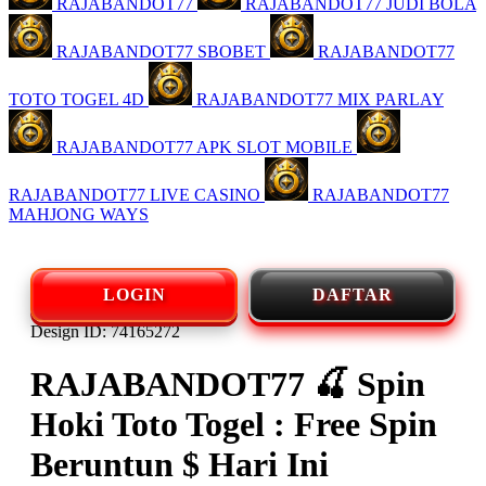
RAJABANDOT77
RAJABANDOT77 JUDI BOLA
RAJABANDOT77 SBOBET
RAJABANDOT77
TOTO TOGEL 4D
RAJABANDOT77 MIX PARLAY
RAJABANDOT77 APK SLOT MOBILE
RAJABANDOT77 LIVE CASINO
RAJABANDOT77
MAHJONG WAYS
LOGIN
DAFTAR
Design ID: 74165272
RAJABANDOT77 🍒 Spin
Hoki Toto Togel : Free Spin
Beruntun $ Hari Ini