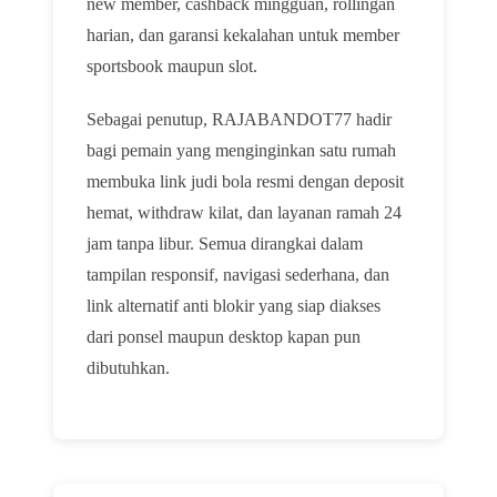
new member, cashback mingguan, rollingan
harian, dan garansi kekalahan untuk member
sportsbook maupun slot.
Sebagai penutup, RAJABANDOT77 hadir
bagi pemain yang menginginkan satu rumah
membuka link judi bola resmi dengan deposit
hemat, withdraw kilat, dan layanan ramah 24
jam tanpa libur. Semua dirangkai dalam
tampilan responsif, navigasi sederhana, dan
link alternatif anti blokir yang siap diakses
dari ponsel maupun desktop kapan pun
dibutuhkan.