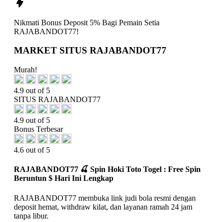
Nikmati
Bonus Deposit 5%
Bagi Pemain Setia
RAJABANDOT77!
MARKET SITUS RAJABANDOT77
Murah!
4.9 out of 5
SITUS RAJABANDOT77
4.9 out of 5
Bonus Terbesar
4.6 out of 5
RAJABANDOT77 🍒 Spin Hoki Toto Togel : Free Spin
Beruntun $ Hari Ini Lengkap
RAJABANDOT77 membuka link judi bola resmi dengan
deposit hemat, withdraw kilat, dan layanan ramah 24 jam
tanpa libur.