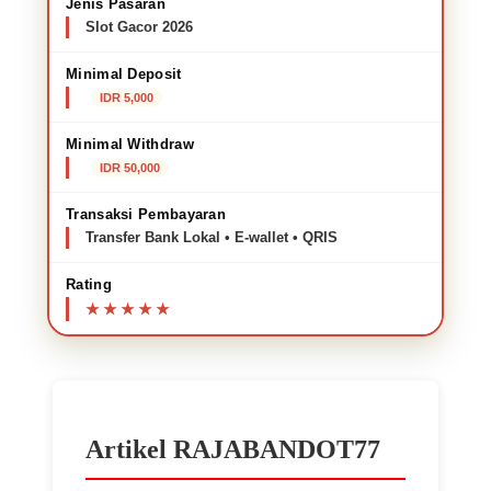
Jenis Pasaran
Slot Gacor 2026
Minimal Deposit
IDR 5,000
Minimal Withdraw
IDR 50,000
Transaksi Pembayaran
Transfer Bank Lokal • E-wallet • QRIS
Rating
Artikel RAJABANDOT77