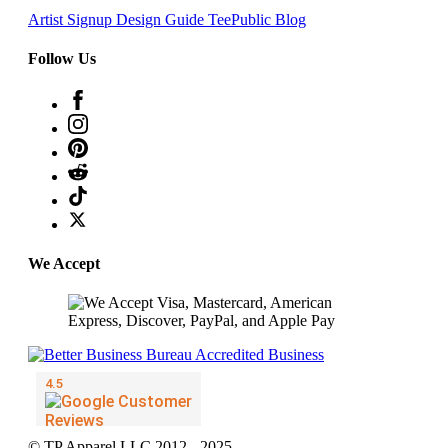
Artist Signup
Design Guide
TeePublic Blog
Follow Us
We Accept
© TP Apparel LLC 2012 - 2025