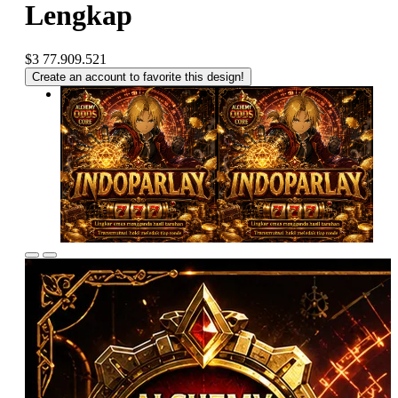
Lengkap
$3
77.909.521
Create an account to favorite this design!