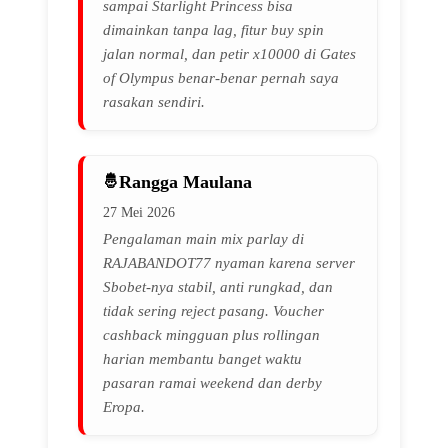
sampai Starlight Princess bisa
dimainkan tanpa lag, fitur buy spin
jalan normal, dan petir x10000 di Gates
of Olympus benar-benar pernah saya
rasakan sendiri.
Rangga Maulana
27 Mei 2026
Pengalaman main mix parlay di
RAJABANDOT77 nyaman karena server
Sbobet-nya stabil, anti rungkad, dan
tidak sering reject pasang. Voucher
cashback mingguan plus rollingan
harian membantu banget waktu
pasaran ramai weekend dan derby
Eropa.