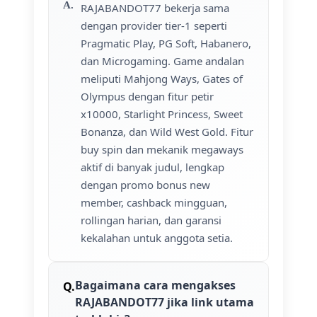
RAJABANDOT77 bekerja sama
dengan provider tier-1 seperti
Pragmatic Play, PG Soft, Habanero,
dan Microgaming. Game andalan
meliputi Mahjong Ways, Gates of
Olympus dengan fitur petir
x10000, Starlight Princess, Sweet
Bonanza, dan Wild West Gold. Fitur
buy spin dan mekanik megaways
aktif di banyak judul, lengkap
dengan promo bonus new
member, cashback mingguan,
rollingan harian, dan garansi
kekalahan untuk anggota setia.
Bagaimana cara mengakses
RAJABANDOT77 jika link utama