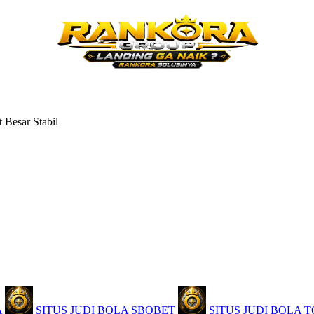
 Besar Stabil
A
SITUS JUDI BOLA SBOBET
SITUS JUDI BOLA 