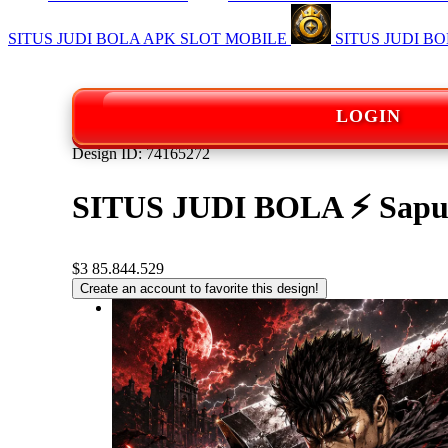
SITUS JUDI BOLA APK SLOT MOBILE
SITUS JUDI B
LOGIN
Design ID: 74165272
SITUS JUDI BOLA ⚡ Sapu Be
$3
85.844.529
Create an account to favorite this design!