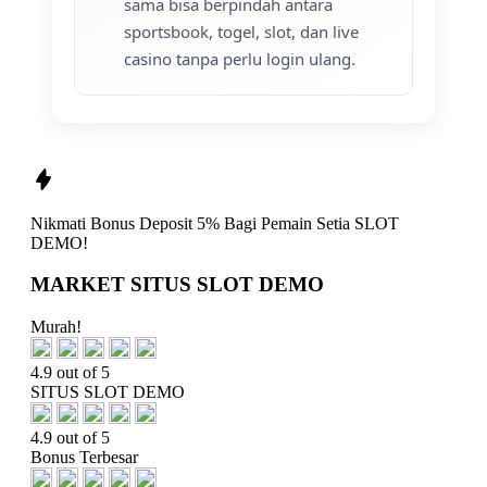
sama bisa berpindah antara
sportsbook, togel, slot, dan live
casino tanpa perlu login ulang.
Nikmati
Bonus Deposit 5%
Bagi Pemain Setia
SLOT
DEMO!
MARKET SITUS SLOT DEMO
Murah!
4.9 out of 5
SITUS SLOT DEMO
4.9 out of 5
Bonus Terbesar