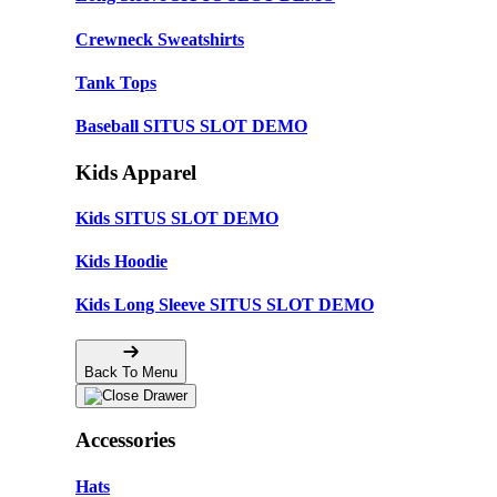
Crewneck Sweatshirts
Tank Tops
Baseball SITUS SLOT DEMO
Kids Apparel
Kids SITUS SLOT DEMO
Kids Hoodie
Kids Long Sleeve SITUS SLOT DEMO
Back To Menu
Accessories
Hats