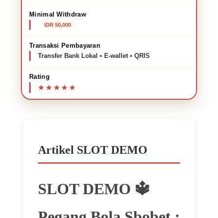
Minimal Withdraw
IDR 50,000
Transaksi Pembayaran
Transfer Bank Lokal • E-wallet • QRIS
Rating
Artikel SLOT DEMO
SLOT DEMO 🔱
Pegang Bola Sbobet :