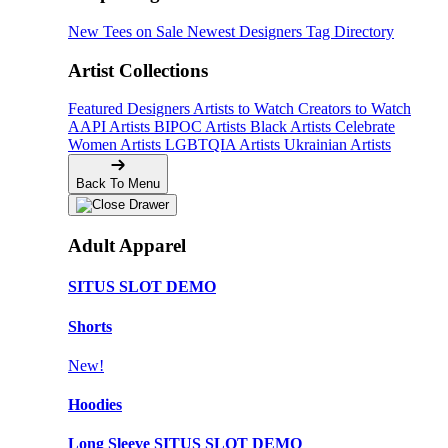
New Tees on Sale
Newest Designers
Tag Directory
Artist Collections
Featured Designers
Artists to Watch
Creators to Watch
AAPI Artists
BIPOC Artists
Black Artists
Celebrate
Women Artists
LGBTQIA Artists
Ukrainian Artists
Back To Menu
Adult Apparel
SITUS SLOT DEMO
Shorts
New!
Hoodies
Long Sleeve SITUS SLOT DEMO