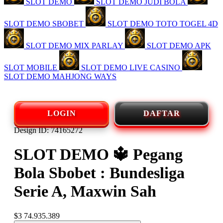
SLOT DEMO
SLOT DEMO JUDI BOLA
SLOT DEMO SBOBET
SLOT DEMO TOTO TOGEL 4D
SLOT DEMO MIX PARLAY
SLOT DEMO APK
SLOT MOBILE
SLOT DEMO LIVE CASINO
SLOT DEMO MAHJONG WAYS
LOGIN
DAFTAR
Design ID: 74165272
SLOT DEMO 🔱 Pegang
Bola Sbobet : Bundesliga
Serie A, Maxwin Sah
$3
74.935.389