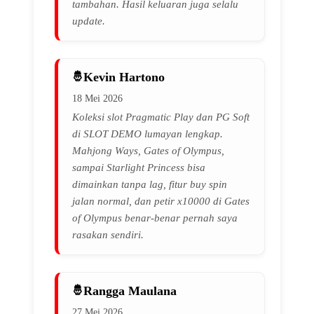
tambahan. Hasil keluaran juga selalu
update.
Kevin Hartono
18 Mei 2026
Koleksi slot Pragmatic Play dan PG Soft
di SLOT DEMO lumayan lengkap.
Mahjong Ways, Gates of Olympus,
sampai Starlight Princess bisa
dimainkan tanpa lag, fitur buy spin
jalan normal, dan petir x10000 di Gates
of Olympus benar-benar pernah saya
rasakan sendiri.
Rangga Maulana
27 Mei 2026