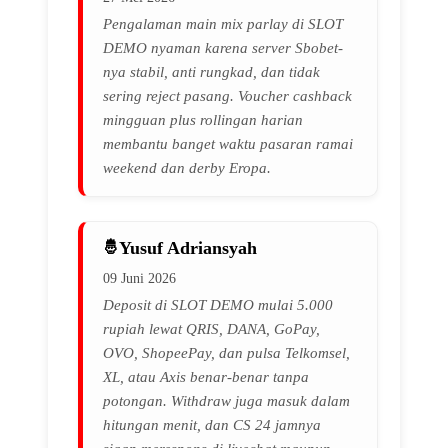
Pengalaman main mix parlay di SLOT
DEMO nyaman karena server Sbobet-
nya stabil, anti rungkad, dan tidak
sering reject pasang. Voucher cashback
mingguan plus rollingan harian
membantu banget waktu pasaran ramai
weekend dan derby Eropa.
Yusuf Adriansyah
09 Juni 2026
Deposit di SLOT DEMO mulai 5.000
rupiah lewat QRIS, DANA, GoPay,
OVO, ShopeePay, dan pulsa Telkomsel,
XL, atau Axis benar-benar tanpa
potongan. Withdraw juga masuk dalam
hitungan menit, dan CS 24 jamnya