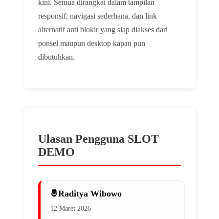
kini. Semua dirangkai dalam tampilan
responsif, navigasi sederhana, dan link
alternatif anti blokir yang siap diakses dari
ponsel maupun desktop kapan pun
dibutuhkan.
Ulasan Pengguna SLOT
DEMO
Raditya Wibowo
12 Maret 2026