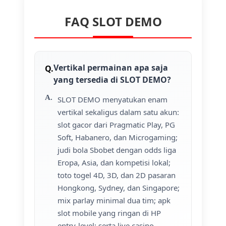
FAQ SLOT DEMO
Vertikal permainan apa saja
yang tersedia di SLOT DEMO?
SLOT DEMO menyatukan enam
vertikal sekaligus dalam satu akun:
slot gacor dari Pragmatic Play, PG
Soft, Habanero, dan Microgaming;
judi bola Sbobet dengan odds liga
Eropa, Asia, dan kompetisi lokal;
toto togel 4D, 3D, dan 2D pasaran
Hongkong, Sydney, dan Singapore;
mix parlay minimal dua tim; apk
slot mobile yang ringan di HP
entry-level; serta live casino