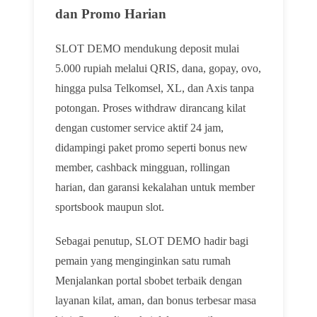
dan Promo Harian
SLOT DEMO mendukung deposit mulai
5.000 rupiah melalui QRIS, dana, gopay, ovo,
hingga pulsa Telkomsel, XL, dan Axis tanpa
potongan. Proses withdraw dirancang kilat
dengan customer service aktif 24 jam,
didampingi paket promo seperti bonus new
member, cashback mingguan, rollingan
harian, dan garansi kekalahan untuk member
sportsbook maupun slot.
Sebagai penutup, SLOT DEMO hadir bagi
pemain yang menginginkan satu rumah
Menjalankan portal sbobet terbaik dengan
layanan kilat, aman, dan bonus terbesar masa