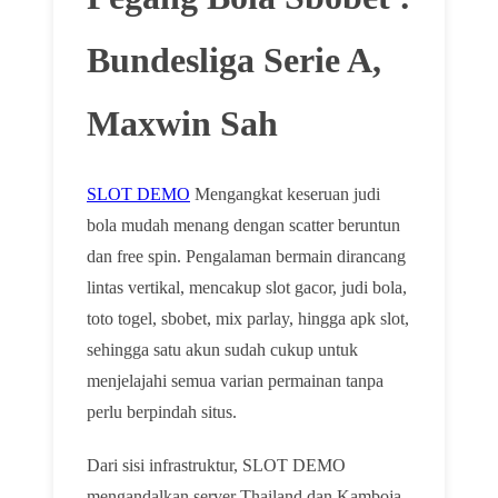
Bundesliga Serie A,
Maxwin Sah
SLOT DEMO
Mengangkat keseruan judi
bola mudah menang dengan scatter beruntun
dan free spin. Pengalaman bermain dirancang
lintas vertikal, mencakup slot gacor, judi bola,
toto togel, sbobet, mix parlay, hingga apk slot,
sehingga satu akun sudah cukup untuk
menjelajahi semua varian permainan tanpa
perlu berpindah situs.
Dari sisi infrastruktur, SLOT DEMO
mengandalkan server Thailand dan Kamboja