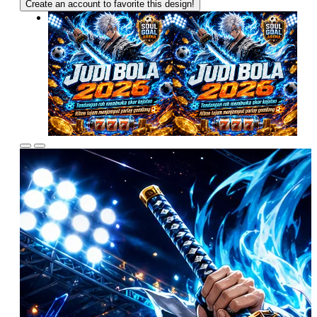
Create an account to favorite this design!