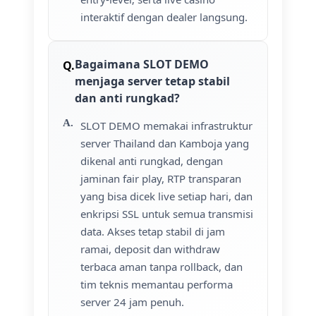
interaktif dengan dealer langsung.
Bagaimana SLOT DEMO
menjaga server tetap stabil
dan anti rungkad?
SLOT DEMO memakai infrastruktur
server Thailand dan Kamboja yang
dikenal anti rungkad, dengan
jaminan fair play, RTP transparan
yang bisa dicek live setiap hari, dan
enkripsi SSL untuk semua transmisi
data. Akses tetap stabil di jam
ramai, deposit dan withdraw
terbaca aman tanpa rollback, dan
tim teknis memantau performa
server 24 jam penuh.