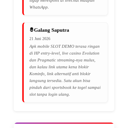
sigap merespons di livechat maupun
WhatsApp.
Galang Saputra
21 Juni 2026
Apk mobile SLOT DEMO terasa ringan
di HP entry-level, live casino Evolution
dan Pragmatic streaming-nya mulus,
dan kalau link utama kena blokir
Kominfo, link alternatif anti blokir
langsung tersedia. Satu akun bisa
pindah dari sportsbook ke togel sampai
slot tanpa login ulang.