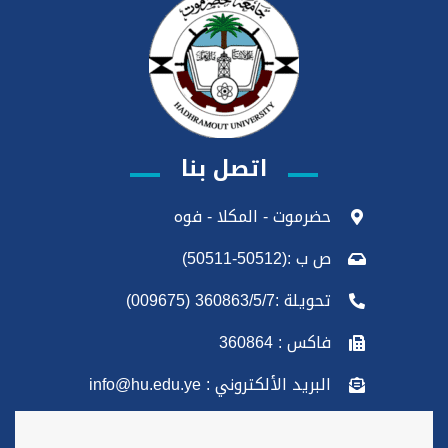
اتصل بنا
حضرموت - المكلا - فوه
ص ب :(50512-50511)
تحويلة :360863/5/7 (009675)
فاكس : 360864
البريد الألكتروني : info@hu.edu.ye