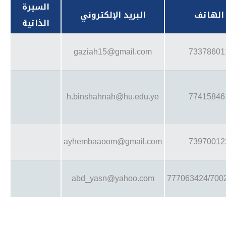
السيرة
الهاتف
البريد الإلكتروني
الذاتية
gaziah15@gmail.com
73378601
h.binshahnah@hu.edu.ye
77415846
ayhembaaoom@gmail.com
73970012
abd_yasn@yahoo.com
777063424/700