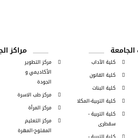
أعضاء هيئة
طلاب
طلاب الدراسات
التدريس
البكالوريوس
العليا
الجامعة
مراكز الج
كلية الآداب
مركز التطوير
الأكاديمي و
كلية القانون
الجودة
كلية البنات
مركز طب الاسرة
كلية التربية-المكلا
مركز المرأة
كلية التربية -
مركز التعليم
سقطرى
المفتوح-المهرة
كلية التربية -