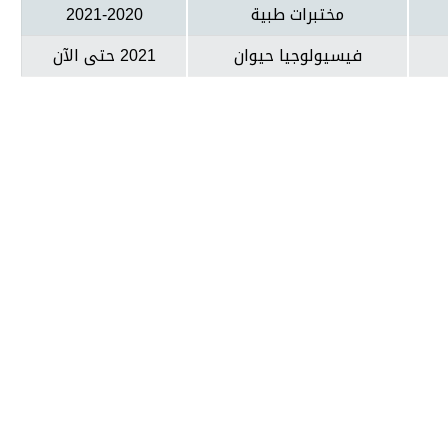
مختبرات طبية
2021-2020
فيسيولوجيا حيوان
2021 حتى الآن
جامعة حضرموت في أرقام
أحصائيات توضح حجم الأعمال بالجامعة
538
14825
837