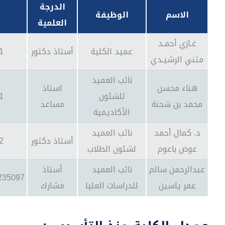
الدرجة
الاسم
الوظيفة
العلمية
غـازي أحمـد
عميد الكلية
أستاذ دكتور
1
مثني الرشيـدي
نائب العميد
هناء محسن
استاذ
للشئون
1
محمد بن شحنة
مساعد
الأكاديمية
د. كمال أحمد
نائب العميد
أستاذ دكتور
2
عوض باعوم
لشئون الطلاب
عبدالرحمن سالم
نائب العميد
أستاذ
235097
عمر ياسين
للدراسات العليا
مشارك