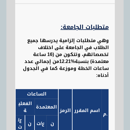
متطلبات الجامعة:
وهي متطلبات إلزامية يدرسها جميع
الطلاب في الجامعة على اختلاف
تخصصاتهم، وتتكون من (16 ساعة
معتمدة) بنسبة
%12.
21
من إجمالي عدد
ساعات الخطة وموزعة كما في الجدول
أدناه:
الساعات
الفعلي
المعتمدة
المتط
اسم المقرر
الرمز
ة
.
م
الساب
ع
/
ن
ع
/ت
ن
ت