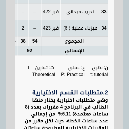
33
تدريب ميداني
فيز 422
–
–
–
4
34
فيزياء عملية ( 6)
فيز 423
–
2
–
4
المجموع
54
38
54
86
الإجمالي
92
140
ن: نظري ع: عملي ت: تمارين T:
Theoretical P: Practical t: tutorial
2.متطلبات القسم الاختيارية
وهي متطلبات اختيارية يختار منها
الطالب في البرنامج 4 مقررات بعدد (8
ساعات
معتمدة
)
6.11
% من إجمالي
عدد ساعات الخطة
، حيث
لكل مقرر من
المقررات الاختيارية المطروحة ساعتان