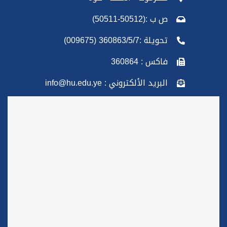
ص ب :(50512-50511)
تحويلة :360863/5/7 (009675)
فاكس : 360864
البريد الألكتروني : info@hu.edu.ye