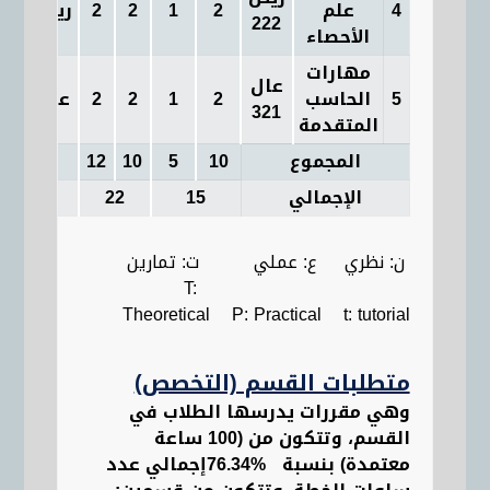
4
علم
2
1
2
2
ريض 114
222
الأحصاء
مهارات
عال
5
الحاسب
2
1
2
2
عال 114
321
المتقدمة
المجموع
10
5
10
12
الإجمالي
15
22
ن: نظري ع: عملي ت: تمارين
T:
Theoretical P: Practical t: tutorial
متطلبات القسم (التخصص)
وهي مقررات يدرسها الطلاب في
القسم، وتتكون من (
100
ساعة
معتمدة
) بنسبة
%76.34
إجمالي عدد