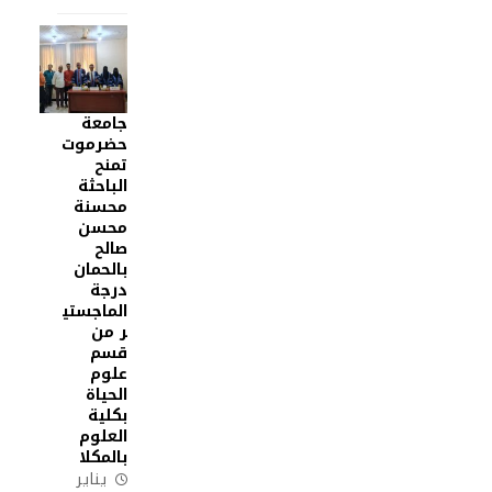
جامعة
حضرموت
تمنح
الباحثة
محسنة
محسن
صالح
بالحمان
درجة
الماجستي
ر من
قسم
علوم
الحياة
بكلية
العلوم
بالمكلا
يناير