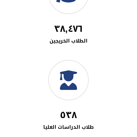
٣٨,٤٧٦
الطلاب الخريجين
٥٣٨
طلاب الدراسات العليا