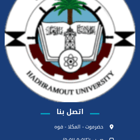
اتصل بنا
حضرموت - المكلا - فوه
ص ب :(٥٠٥١٢-٥٠٥١١)