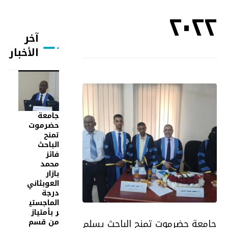
٢٠٢٢
آخر
الأخبار
جامعة
حضرموت
تمنح
الباحث
فائز
محمد
بازار
العوبثاني
درجة
الماجستي
ر بأمتياز
من قسم
جامعة حضرموت تمنح الباحث يسلم