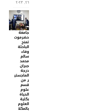
٢٦, ٢٠٢٣
جامعة
حضرموت
تمنح
الباحثة
وفاء
سالم
محمد
جبران
درجة
الماجستي
ر من
قسم
علوم
الحياة
بكلية
العلوم
بالمكلا