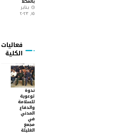
بالمكلا
يناير
١٥, ٢٠٢٣
فعاليات
الكلية
ندوة
توعوية
للسلامة
والدفاع
المدني
في
مجمع
الغليلة