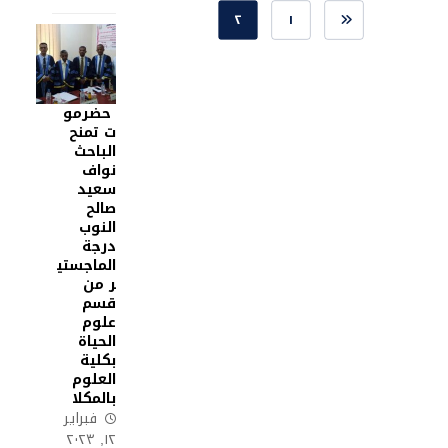
٢
١
حضرمو
ت تمنح
الباحث
نواف
سعيد
صالح
النوب
درجة
الماجستي
ر من
قسم
علوم
الحياة
بكلية
العلوم
بالمكلا
فبراير
١٢, ٢٠٢٣