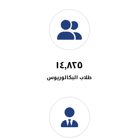
١٤,٨٢٥
طلاب البكالوريوس