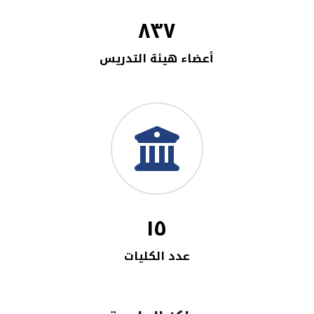
٨٣٧
أعضاء هيئة التدريس
١٥
عدد الكليات