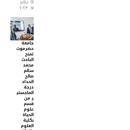
يناير
١٧, ٢٠٢٣
جامعة
حضرموت
تمنح
الباحث
محمد
سالم
صالح
الحداد
درجة
الماجستي
ر من
قسم
علوم
الحياة
بكلية
العلوم