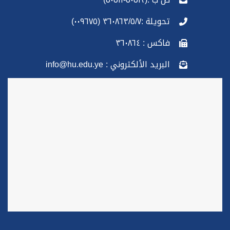
تحويلة :٣٦٠٨٦٣/٥/٧ (٠٠٩٦٧٥)
فاكس : ٣٦٠٨٦٤
البريد الألكتروني : info@hu.edu.ye