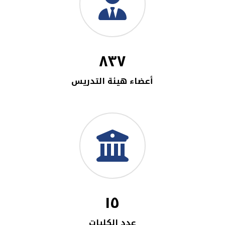
٨٣٧
أعضاء هيئة التدريس
١٥
عدد الكليات