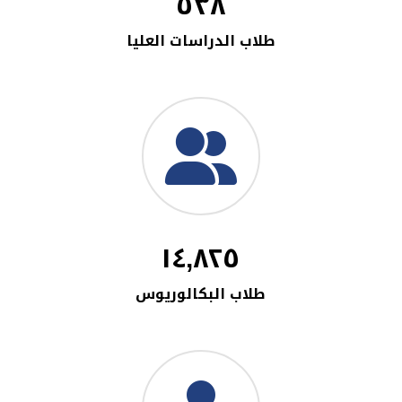
٥٣٨
طلاب الدراسات العليا
١٤,٨٢٥
طلاب البكالوريوس