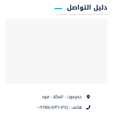
دليل التواصل
حضرموت - المكلا - فوه
هاتف : (٠٥/٣٦٠٧٦٤)٠٠٩٦٧٥