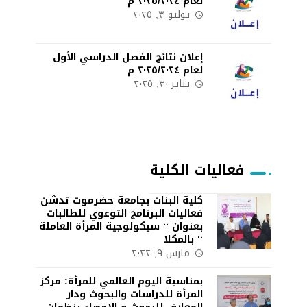
لعام ٢٠٢٥/٢٠٢٤ م
يوليو ٣, ٢٠٢٥
إعلان نتائج الفصل الدراسي الأول
لعام ٢٠٢٥/٢٠٢٤ م
يناير ٣٠, ٢٠٢٥
فعاليات الكلية
كلية البنات بجامعة حضرموت تدشن
فعاليات البرنامج التوعوي للطالبات
بعنوان ‘‘ سيكولوجية المرأة العاملة
‘‘ بالمكلا
مارس ٩, ٢٠٢٢
بمناسبة اليوم العالمي للمرأة: مركز
المرأة للدراسات والبحوث ودار