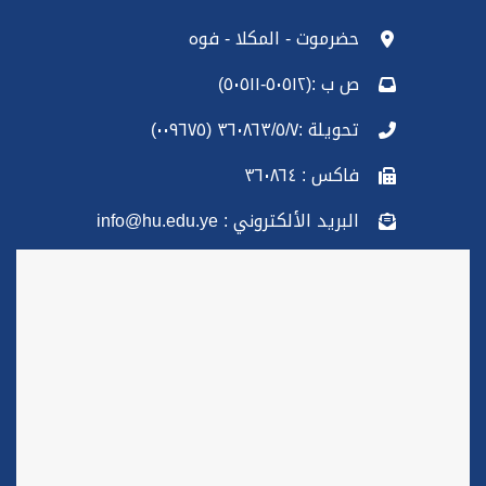
حضرموت - المكلا - فوه
ص ب :(٥٠٥١٢-٥٠٥١١)
تحويلة :٣٦٠٨٦٣/٥/٧ (٠٠٩٦٧٥)
فاكس : ٣٦٠٨٦٤
البريد الألكتروني : info@hu.edu.ye