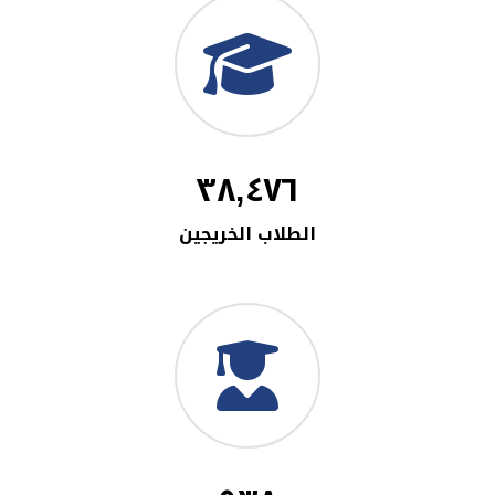
٣٨,٤٧٦
الطلاب الخريجين