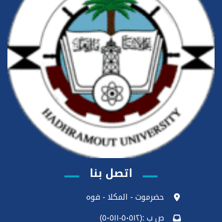
اتصل بنا
حضرموت - المكلا - فوه
ص ب :(٥٠٥١٢-٥٠٥١١)