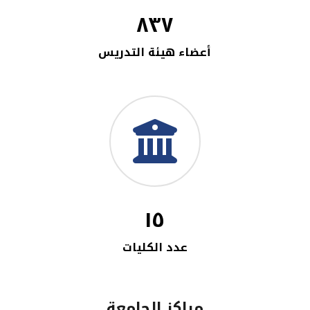
٨٣٧
أعضاء هيئة التدريس
١٥
عدد الكليات
مراكز الجامعة