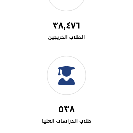
٣٨,٤٧٦
الطلاب الخريجين
٥٣٨
طلاب الدراسات العليا