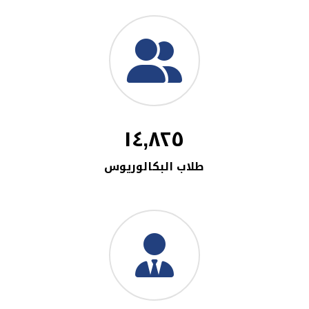
١٤,٨٢٥
طلاب البكالوريوس