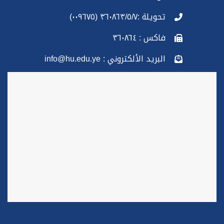
تحويلة :٣٦٠٨٦٣/٥/٧ (٠٠٩٦٧٥)
فاكس : ٣٦٠٨٦٤
البريد الألكتروني : info@hu.edu.ye