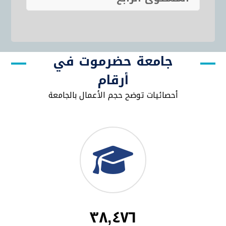
جامعة حضرموت في
أرقام
أحصائيات توضح حجم الأعمال بالجامعة
٣٨,٤٧٦