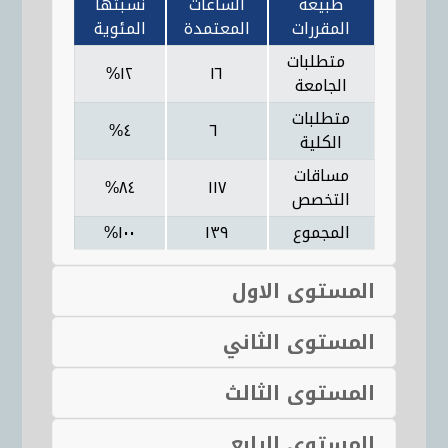
طبيعة
الساعات
نسبتها
المقررات
المعتمدة
المئوية
متطلبات
١٢%
١٦
الجامعة
متطلبات
٤%
٦
الكلية
مساقات
٨٤%
١١٧
التخصص
المجموع
١٣٩
١٠٠%
المستوى الاول
المستوى الثاني
المستوى الثالث
المستوى الرابع