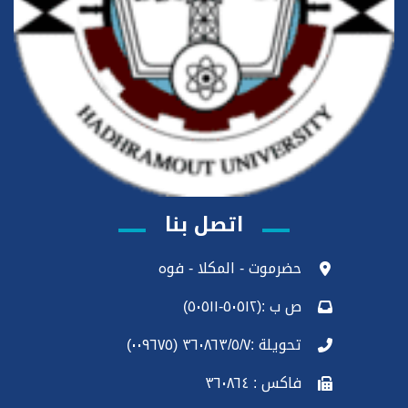
اتصل بنا
حضرموت - المكلا - فوه
ص ب :(٥٠٥١٢-٥٠٥١١)
تحويلة :٣٦٠٨٦٣/٥/٧ (٠٠٩٦٧٥)
فاكس : ٣٦٠٨٦٤