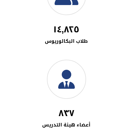
١٤,٨٢٥
طلاب البكالوريوس
٨٣٧
أعضاء هيئة التدريس