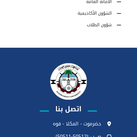
الأمانة العامة
الشؤون الأكاديمية
شؤون الطلاب
اتصل بنا
حضرموت - المكلا - فوه
ص ب :(50512-50511)