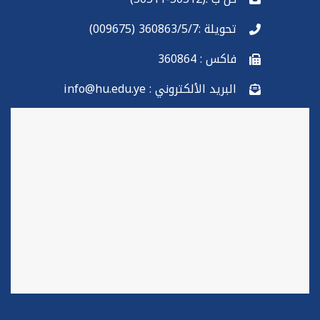
تحويلة :360863/5/7 (009675)
فاكس : 360864
البريد الألكتروني : info@hu.edu.ye