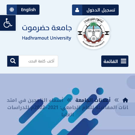
English
تسجيل الدخول
bar
القائمة
أعلانات الجامعة
أسماء الناجحين في امتح
انات المفاضلة للعام الجامعي: 2021–2022م للدراسات
العليا