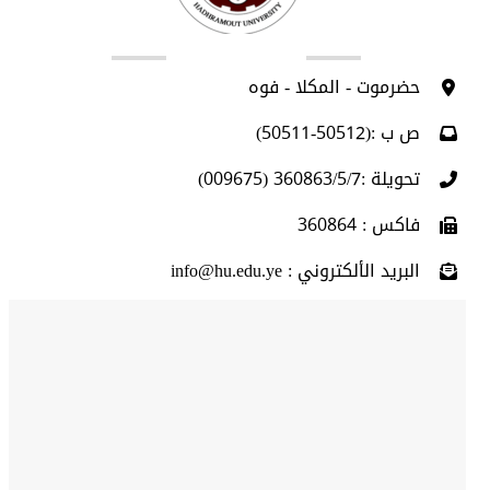
اتصل بنا
حضرموت - المكلا - فوه
ص ب :(50512-50511)
تحويلة :360863/5/7 (009675)
فاكس : 360864
البريد الألكتروني : info@hu.edu.ye