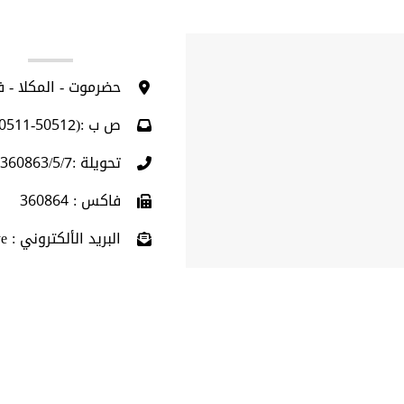
ا
حضرموت - المكلا - 
ص ب :(50512-50511)
تحويلة :360863/5/7 (009675)
فاكس : 360864
البريد الألكتروني : info@hu.edu.ye