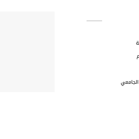
بط مهمة
ة
م
الجامعي