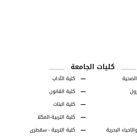
850
8713
س
طلاب البكالوريوس
طلاب الدراسات العل
كليات الجامعة
الصحية
كلية الآداب
رول
كلية القانون
كلية البنات
كلية التربية-المكلا
الاحياء البحرية
كلية التربية - سقطرى