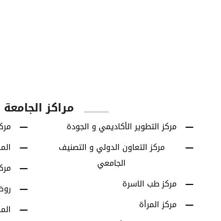
60
42614
يا
الطلاب الخريجين
برامج البكالوريوس
مراكز الجامعة
مركز التطوير الأكاديمي و الجودة
مركز
مركز التعاون الدولي و التصنيف
الم
الجامعي
مرك
مركز طب الاسرة
روض
مركز المرأة
الم