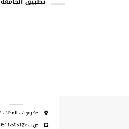
تطبيق الجامعة
tore
Google Play
ا
حضرموت - المكلا - 
ص ب :(50512-50511)