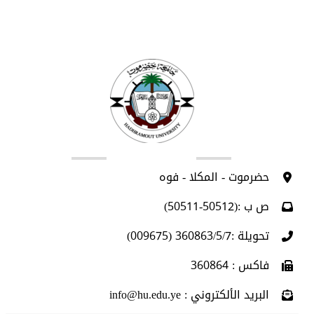
اتصل بنا
حضرموت - المكلا - فوه
ص ب :(50512-50511)
تحويلة :360863/5/7 (009675)
فاكس : 360864
البريد الألكتروني : info@hu.edu.ye