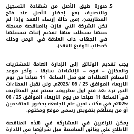
صورة طيق الأصل من شهادة التسجيل
والتصنيف (مع إحضار الأصل عند فتح
المظاريف)، (في حالة إرساء العقد وإذا لم
تكن الشركة التي فازت بالمناقصة مسجلة
حينها سيطلب منها تقديم إثبات تسجيلها
في الجهات ذات العلاقة في اليمن وذلك
كمطلب لتوقيع العقد).
يجب تقديم الوثائق إلى الإدارة العامة للمشتريات
والمخازن – فوه – الإنشاءات سابقا ، وآخر موعد
لاستلام العطاءات هو قبل الساعة 11 صباحا من يوم
الاربعاء الموافق 25 / 06 /2025م. ولن تقبل العطاءات
التي ترد بعد فتح اول مظروف. سيتم فتح المظاريف
في الساعة 11 صباحا من يوم الاربعاء الموافق 25 / 06
/2025م في مكتب امين عام الجامعة بحضور المتقدمين
أو من يمثلهم بتفويض رسمي موقع ومختوم.
يمكن للراغبين في المشاركة في هذه المناقصة
الاطلاع على وثائق المناقصة قبل شراؤها في الادارة