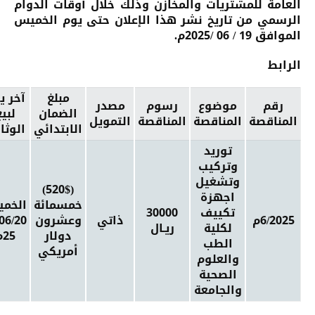
العامة للمشتريات والمخازن وذلك خلال أوقات الدوام
الرسمي من تاريخ نشر هذا الإعلان حتى يوم الخميس
الموافق 19 / 06 /2025م.
الرابط
مبلغ
آخر ي
رقم
موضوع
رسوم
مصدر
الضمان
لبي
المناقصة
المناقصة
المناقصة
التمويل
الابتدائي
الوثا
توريد
وتركيب
وتشغيل
(520$)
اجهزة
خمسمائة
الخم
تكييف
30000
6/2025م
ذاتي
وعشرون
06/20
لكلية
ريـال
دولار
25م
الطب
أمريكي
والعلوم
الصحية
والجامعة