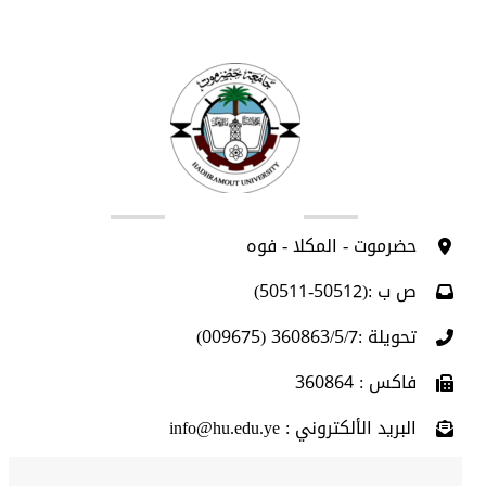
اتصل بنا
حضرموت - المكلا - فوه
ص ب :(50512-50511)
تحويلة :360863/5/7 (009675)
فاكس : 360864
البريد الألكتروني : info@hu.edu.ye