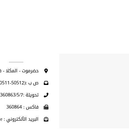
ا
حضرموت - المكلا - 
ص ب :(50512-50511)
تحويلة :360863/5/7 (009675)
فاكس : 360864
البريد الألكتروني : info@hu.edu.ye