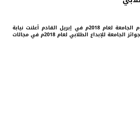
ضمن تحضيرات جامعة حضرموت لفعاليات الاحتفال بيوم الجامعة لعام 2018م في إبريل القادم أعلنت نيابة
شؤون الطلاب برئاسة الجامعة ممثلة بلجنة الجوائز عن جوائز الجامعة للإبداع الطلابي لعام 2018م في مجالات