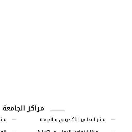
60
42614
يا
الطلاب الخريجين
برامج البكالوريوس
مراكز الجامعة
مركز التطوير الأكاديمي و الجودة
مركز
مركز التعاون الدولي و التصنيف
الم