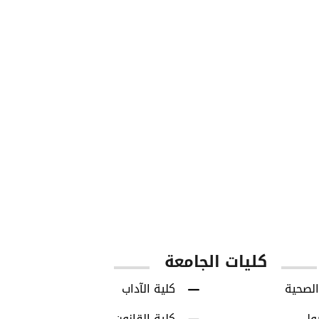
850
8713
س
طلاب البكالوريوس
طلاب الدراسات العل
كليات الجامعة
الصحية
كلية الآداب
رول
كلية القانون