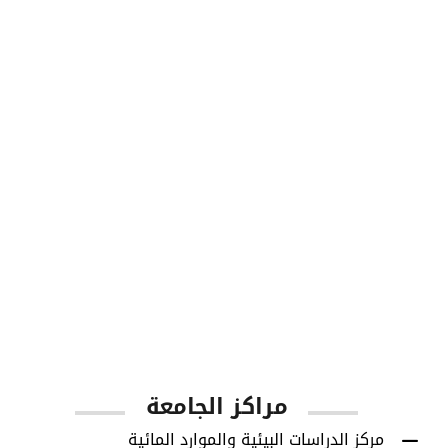
طلاب البكالوريوس
1001
أعضاء هيئة التدريس
مراكز الجامعة
مركز الدراسات البيئية والموارد المائية