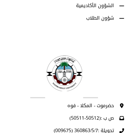
الشؤون الأكاديمية
شؤون الطلاب
اتصل بنا
حضرموت - المكلا - فوه
ص ب :(50512-50511)
تحويلة :360863/5/7 (009675)