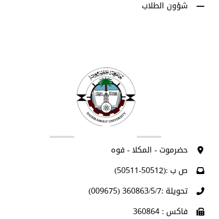
شؤون الطلاب
اتصل بنا
حضرموت - المكلا - فوه
ص ب :(50512-50511)
تحويلة :360863/5/7 (009675)
فاكس : 360864