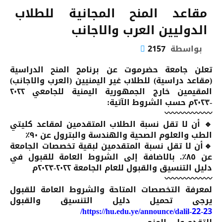
مقاعد المنح المجانية للطلاب
الدوليين العرب والاجانب
بواسطة
2157
تعلن جامعة حضرموت عن برنامج المنح الدراسية
(مقاعد دراسية) للطلاب غير اليمنيين (العرب والاجانب)
المقيمين خارج الجمهورية اليمنية للجامعي ٢٠٢٢
-٢٠٢٣م حسب الشروط الآتية:
〰️〰️〰️〰️〰️〰️
🔹 أن لا تقل نسبة الطلاب المتقدمين لمقاعد كليتي
الطب والعلوم الصحية والهندسة والبترول عن ٩٠٪
🔹أن لا تقل نسبة المتقدمين لبقية تخصصات الجامعة
عن ٨٥٪. بالاضافة إلى الشروط العامة للقبول في
دليل التنسيق والقبول للعام الجامعة ٢٠٢٢-٢٠٢٣م
〰️〰️〰️〰️〰️〰️
لمعرفة التخصصات المتاحة والشروط العامة للقبول
يرجى تحميل دليل التنسيق والقبول
https://hu.edu.ye/announce/dalil-22-23/