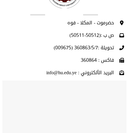
اتصل بنا
حضرموت - المكلا - فوه
ص ب :(50512-50511)
تحويلة :360863/5/7 (009675)
فاكس : 360864
البريد الألكتروني : info@hu.edu.ye