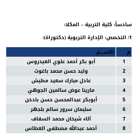
سادساً: كلية التربية – المكلا:
1/ التخصص: الإدارة التربوية (دكتوراة):
م
الاســــم
1
أبو بكر أحمد علوي العيدروس
2
وليد حسن محمد باغوث
3
عادل مبارك سعيد مطيش
4
مارينا عوض سالمين الجوهي
5
أبوبكر عبدالمحسن حسن بادخن
6
سليمان سرور سالم بلجهر
7
آلاء شيخان محمد السقاف
8
أحمد عبدالله مصطفى العطاس