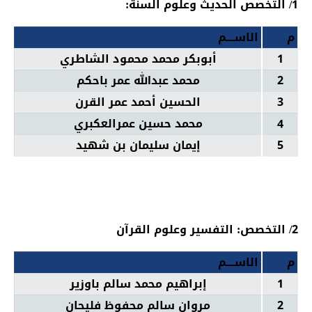
1/ التخصص الحديث وعلوم السنة:
م
الاســــم
1
أبوبكر محمد محمود الشاطري
2
محمد عبدالله عمر باحكم
3
الحسين أحمد عمر القرن
4
محمد حسين عمرالعكبري
5
إيمان سليمان بن شهيد
2/ التخصص: التفسير وعلوم القرآن
م
الاســــم
1
إبراهيم محمد سالم باوزير
2
مروان سالم محفوظ فليحان