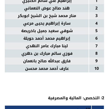
1
إبراهيم علي سالم الكثيري
2
هند صالح عوض النعماني
3
منار محمد شيخ بن الشيخ ابوبكر
4
سارة إبراهيم يحيى مرعي
5
شوقي سعيد جميل باخريصة
6
إبراهيم محمد أحمد حويلة
7
لينا مبارك عامر النهدي
8
فوزي سالم مبارك بن دهري
9
فارق عبدالله صالح بانعمان
10
عارف أحمد محمد محسن
2/ التخصص: المالية والمصرفية