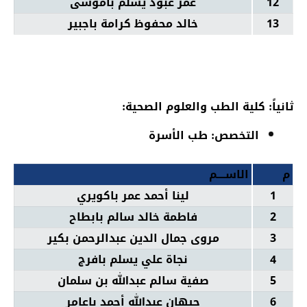
12
عمر عبود يسلم باموسى
13
خالد محفوظ كرامة باجبير
ثانياً: كلية الطب والعلوم الصحية:
التخصص: طب الأسرة
م
الاســــم
1
لينا أحمد عمر باكويري
2
فاطمة خالد سالم بابطاح
3
مروى جمال الدين عبدالرحمن بكير
4
نجاة علي يسلم بافرج
5
صفية سالم عبدالله بن سلمان
6
جيهان عبدالله أحمد باعامر