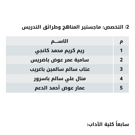
2/ التخصص: ماجستير المناهج وطرائق التدريس
م
الاســــم
1
ريم كريم محمد كانجي
2
سامية عمر عوض باضريس
3
عتاب سالم سالمين باغريب
4
منال علي سالم باسرور
5
عمار عوض أحمد الدعم
سابعاً كلية الآداب: