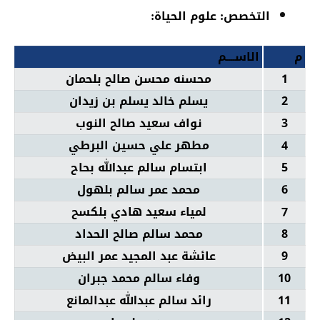
التخصص: علوم الحياة:
م
الاســــم
1
محسنه محسن صالح بلحمان
2
يسلم خالد يسلم بن زيدان
3
نواف سعيد صالح النوب
4
مطهر علي حسين البرطي
5
ابتسام سالم عبدالله بحاح
6
محمد عمر سالم بلهول
7
لمياء سعيد هادي بلكسح
8
محمد سالم صالح الحداد
9
عائشة عبد المجيد عمر البيض
10
وفاء سالم محمد جبران
11
رائد سالم عبدالله عبدالمانع