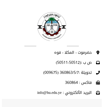
اتصل بنا
حضرموت - المكلا - فوه
ص ب :(50512-50511)
تحويلة :360863/5/7 (009675)
فاكس : 360864
البريد الألكتروني : info@hu.edu.ye