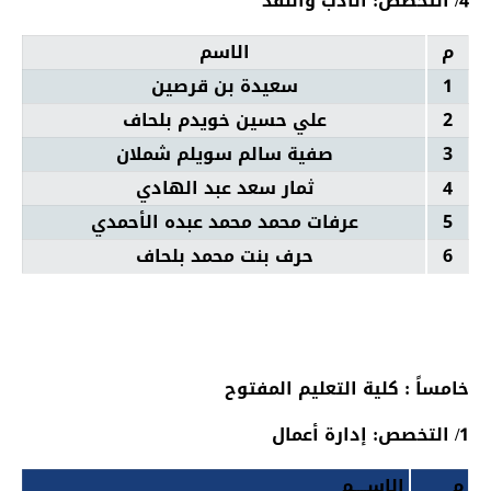
4/ التخصص: الأدب والنقد
م
الاسم
1
سعيدة بن قرصين
2
علي حسين خويدم بلحاف
3
صفية سالم سويلم شملان
4
ثمار سعد عبد الهادي
5
عرفات محمد محمد عبده الأحمدي
6
حرف بنت محمد بلحاف
خامساً : كلية التعليم المفتوح
1/ التخصص: إدارة أعمال
م
الاســــم