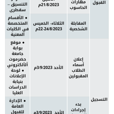
مهارات
القبول
التنسيق –
21/8/2023م
الحاسوب
سقطرى
● الأقسام
المقابلة
الثلاثاء- الخميس
المتخصصة
الشخصية
22-24/8/2023م
في الكليات
المعنية
● موقع
بوابة
جامعة
إعلان
حضرموت
أسماء
ألألكتروني
الأحد 3/9/2023م
الطلاب
● لوحة
المقبولين
الإعلانات
بنيابة
الدراسات
العليا
التسجيل
● الإدارة
بدء
العامة
إجراءات
للقبول
الأحد 3/9/2023م