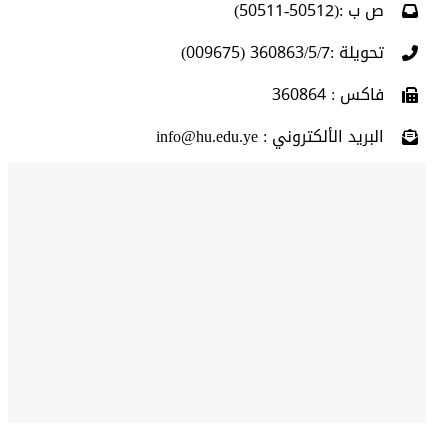
ص ب :(50512-50511)
تحويلة :360863/5/7 (009675)
فاكس : 360864
البريد الألكتروني : info@hu.edu.ye