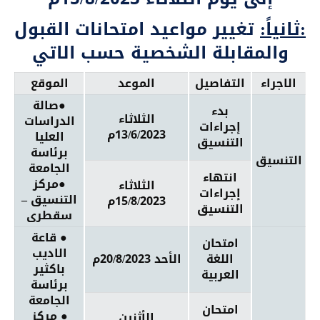
:ثانياً:
تغيير مواعيد امتحانات القبول
والمقابلة الشخصية حسب الاتي
الاجراء
التفاصيل
الموعد
الموقع
●صالة
بدء
الثلاثاء
الدراسات
إجراءات
13/6/2023م
العليا
التنسيق
برئاسة
التنسيق
الجامعة
انتهاء
●مركز
الثلاثاء
إجراءات
التنسيق –
15/8/2023م
التنسيق
سقطرى
● قاعة
امتحان
الاديب
اللغة
الأحد 20/8/2023م
باكثير
العربية
برئاسة
الجامعة
امتحان
● مركز
الأثنين