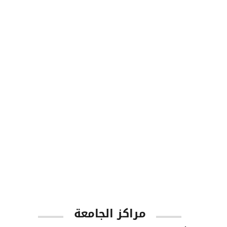
طلاب البكالوريوس
1001
أعضاء هيئة التدريس
مراكز الجامعة