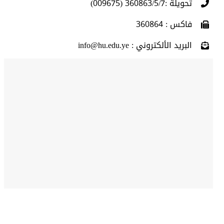
تحويلة :360863/5/7 (009675)
فاكس : 360864
البريد الألكتروني : info@hu.edu.ye