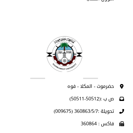
اتصل بنا
حضرموت - المكلا - فوه
ص ب :(50512-50511)
تحويلة :360863/5/7 (009675)
فاكس : 360864