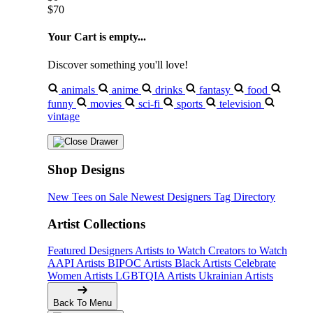
$70
Your Cart is empty...
Discover something you'll love!
animals
anime
drinks
fantasy
food
funny
movies
sci-fi
sports
television
vintage
Shop Designs
New Tees on Sale
Newest Designers
Tag Directory
Artist Collections
Featured Designers
Artists to Watch
Creators to Watch
AAPI Artists
BIPOC Artists
Black Artists
Celebrate
Women Artists
LGBTQIA Artists
Ukrainian Artists
Back To Menu