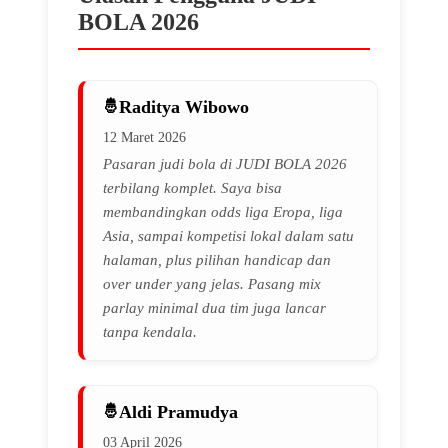
BOLA 2026
Raditya Wibowo
12 Maret 2026
Pasaran judi bola di JUDI BOLA 2026
terbilang komplet. Saya bisa
membandingkan odds liga Eropa, liga
Asia, sampai kompetisi lokal dalam satu
halaman, plus pilihan handicap dan
over under yang jelas. Pasang mix
parlay minimal dua tim juga lancar
tanpa kendala.
Aldi Pramudya
03 April 2026