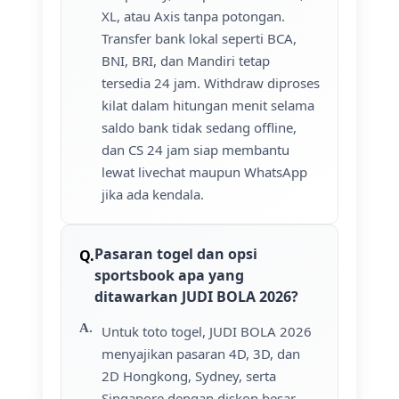
XL, atau Axis tanpa potongan.
Transfer bank lokal seperti BCA,
BNI, BRI, dan Mandiri tetap
tersedia 24 jam. Withdraw diproses
kilat dalam hitungan menit selama
saldo bank tidak sedang offline,
dan CS 24 jam siap membantu
lewat livechat maupun WhatsApp
jika ada kendala.
Pasaran togel dan opsi
sportsbook apa yang
ditawarkan JUDI BOLA 2026?
Untuk toto togel, JUDI BOLA 2026
menyajikan pasaran 4D, 3D, dan
2D Hongkong, Sydney, serta
Singapore dengan diskon besar