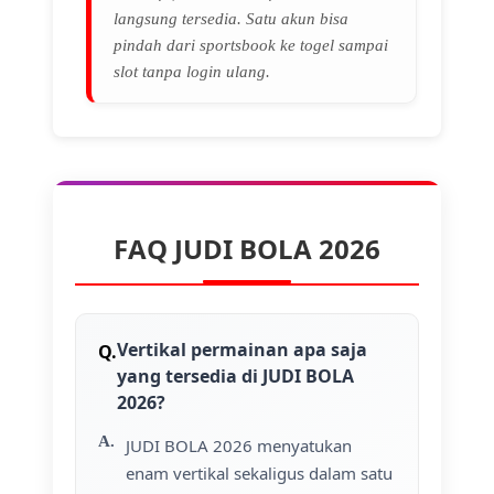
langsung tersedia. Satu akun bisa
pindah dari sportsbook ke togel sampai
slot tanpa login ulang.
FAQ JUDI BOLA 2026
Vertikal permainan apa saja
yang tersedia di JUDI BOLA
2026?
JUDI BOLA 2026 menyatukan
enam vertikal sekaligus dalam satu