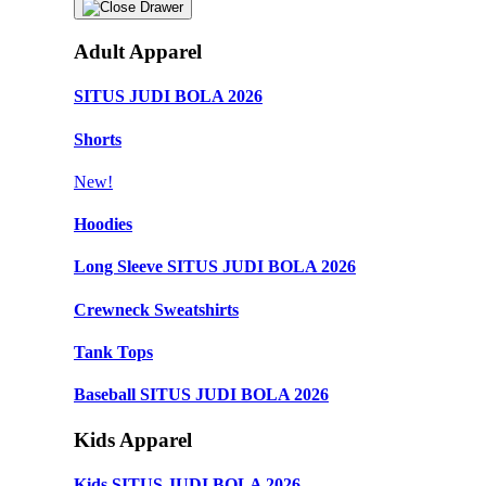
Adult Apparel
SITUS JUDI BOLA 2026
Shorts
New!
Hoodies
Long Sleeve SITUS JUDI BOLA 2026
Crewneck Sweatshirts
Tank Tops
Baseball SITUS JUDI BOLA 2026
Kids Apparel
Kids SITUS JUDI BOLA 2026