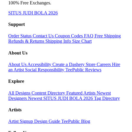
100% Free Exchanges.
SITUS JUDI BOLA 2026
Support
Order Status
Contact Us
Coupon Codes
FAQ
Free Shipping
Refunds & Returns
Shipping Info
Size Chart
About Us
About Us
Accessibility
Create a Dashery Store
Careers
Hire
an Artist
Social Responsibility
TeePublic Reviews
Explore
All Designs
Content Directory
Featured Artists
Newest
Designers
Newest SITUS JUDI BOLA 2026
Tag Directory
Artists
Artist Signup
Design Guide
TeePublic Blog