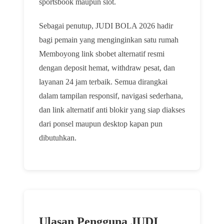
sportsbook maupun slot.
Sebagai penutup, JUDI BOLA 2026 hadir
bagi pemain yang menginginkan satu rumah
Memboyong link sbobet alternatif resmi
dengan deposit hemat, withdraw pesat, dan
layanan 24 jam terbaik. Semua dirangkai
dalam tampilan responsif, navigasi sederhana,
dan link alternatif anti blokir yang siap diakses
dari ponsel maupun desktop kapan pun
dibutuhkan.
Ulasan Pengguna JUDI