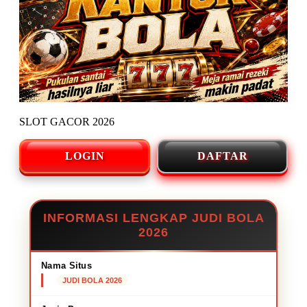
SLOT GACOR 2026
LOGIN
DAFTAR
INFORMASI LENGKAP JUDI BOLA
2026
Nama Situs
JUDI BOLA 2026