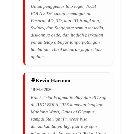
Untuk penggemar toto togel, JUDI
BOLA 2026 cukup memanjakan.
Pasaran 4D, 3D, dan 2D Hongkong,
Sydney, dan Singapore semua tersedia,
diskonnya gede, dan hadiah perkalian
penuh tetap dibayar tanpa potongan
tambahan. Hasil keluaran juga selalu
update.
Kevin Hartono
18 Mei 2026
Koleksi slot Pragmatic Play dan PG Soft
di JUDI BOLA 2026 lumayan lengkap.
Mahjong Ways, Gates of Olympus,
sampai Starlight Princess bisa
dimainkan tanpa lag, fitur buy spin
jalan normal, dan petir x10000 di Gates