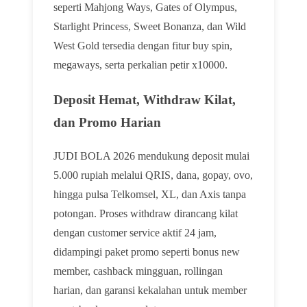
seperti Mahjong Ways, Gates of Olympus,
Starlight Princess, Sweet Bonanza, dan Wild
West Gold tersedia dengan fitur buy spin,
megaways, serta perkalian petir x10000.
Deposit Hemat, Withdraw Kilat,
dan Promo Harian
JUDI BOLA 2026 mendukung deposit mulai
5.000 rupiah melalui QRIS, dana, gopay, ovo,
hingga pulsa Telkomsel, XL, dan Axis tanpa
potongan. Proses withdraw dirancang kilat
dengan customer service aktif 24 jam,
didampingi paket promo seperti bonus new
member, cashback mingguan, rollingan
harian, dan garansi kekalahan untuk member