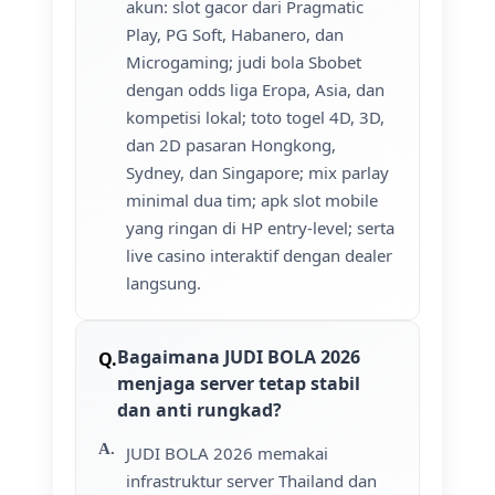
akun: slot gacor dari Pragmatic
Play, PG Soft, Habanero, dan
Microgaming; judi bola Sbobet
dengan odds liga Eropa, Asia, dan
kompetisi lokal; toto togel 4D, 3D,
dan 2D pasaran Hongkong,
Sydney, dan Singapore; mix parlay
minimal dua tim; apk slot mobile
yang ringan di HP entry-level; serta
live casino interaktif dengan dealer
langsung.
Bagaimana JUDI BOLA 2026
menjaga server tetap stabil
dan anti rungkad?
JUDI BOLA 2026 memakai
infrastruktur server Thailand dan