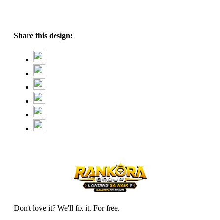
Share this design:
Don't love it? We'll fix it. For free.