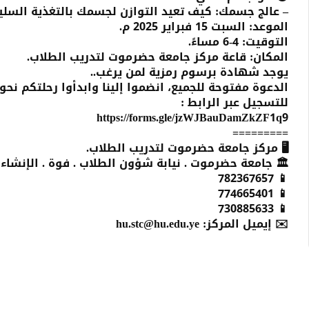
– عالج جسمك: كيف تعيد التوازن لجسمك بالتغذية السلي
الموعد: السبت 15 فبراير 2025 م.
التوقيت: 4-6 مساءً.
المكان: قاعة مركز جامعة حضرموت لتدريب الطلاب.
يوجد شهادة برسوم رمزية لمن يرغب..
الدعوة مفتوحة للجميع، انضموا إلينا وابدأوا رحلتكم نحو
للتسجيل عبر الرابط :
https://forms.gle/jzWJBauDamZkZF1q9
=========
🖥️ مركز جامعة حضرموت لتدريب الطلاب.
🏛️ جامعة حضرموت . نيابة شؤون الطلاب . فوة . الإنشاء
📱 782367657‪
📱 774665401
📱 730‪885‪633
✉️ إيميل المركز: hu.stc@hu.edu.ye