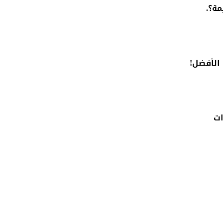
مة؟.
 الأفضل!
ات