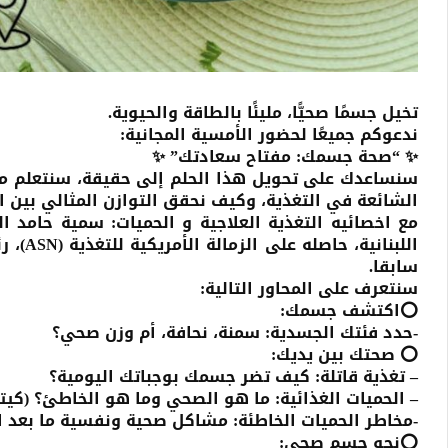
تخيل جسمًا صحيًّا، مليئًا بالطاقة والحيوية.
ندعوكم جميعًا لحضور الأمسية المجانية:
✨ “صحة جسمك: مفتاح سعادتك” ✨
سنساعدك على تحويل هذا الحلم إلى حقيقة، سنتعلم معًا
الشائعة في التغذية، وكيف نحقق التوازن المثالي بين ا
مع اخصائيه التغذية العلاجية و الحميات: سمية حامد ا
سابقا.
سنتعرف على المحاور التالية:
⭕اكتشف جسمك:
-حدد فئتك الجسدية: سمنة، نحافة، أم وزن صحي؟
⭕ صحتك بين يديك:
– تغذية قاتلة: كيف تضر جسمك بوجباتك اليومية؟
– الحميات الغذائية: ما هو الصحي وما هو الخاطئ؟ (كيت
-مخاطر الحميات الخاطئة: مشاكل صحية ونفسية ما بعد ال
⭕نحو جسم صحي: